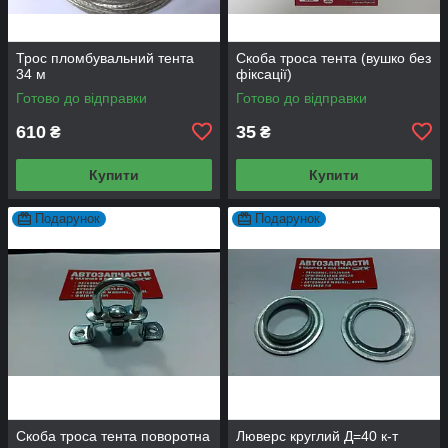
Трос пломбувальний тента
Скоба троса тента (вушко без
34 м
фіксації)
Готово до відправки
Готово до відправки
610
35
₴
₴
Купити
Купити
Подарунок
Подарунок
Скоба троса тента поворотна
Люверс круглий Д=40 к-т