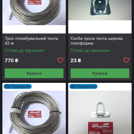
Трос пломбувальний тента
Скоба троса тента широка
42 м
платформа
Готово до відправки
Готово до відправки
770
23
₴
₴
Купити
Купити
Подарунок
Подарунок