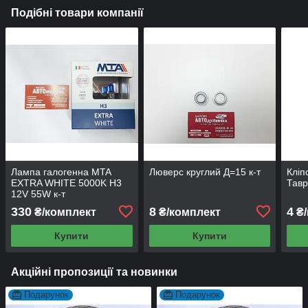
Подібні товари компанії
Лампа галогенна MTA
Люверс круглий Д=15 к-т
Кліп
EXTRA WHITE 5000K H3
Тавр
12V 55W к-т
330
8
4
₴/комплект
₴/комплект
₴/
Купити
Купити
Акційні пропозиції та новинки
Подарунок
Подарунок