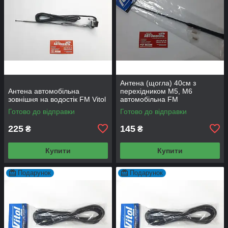
Антена (щогла) 40см з
Антена автомобільна
перехідником M5, M6
зовнішня на водостік FM Vitol
автомобільна FM
Готово до відправки
Готово до відправки
225
145
₴
₴
Купити
Купити
Подарунок
Подарунок