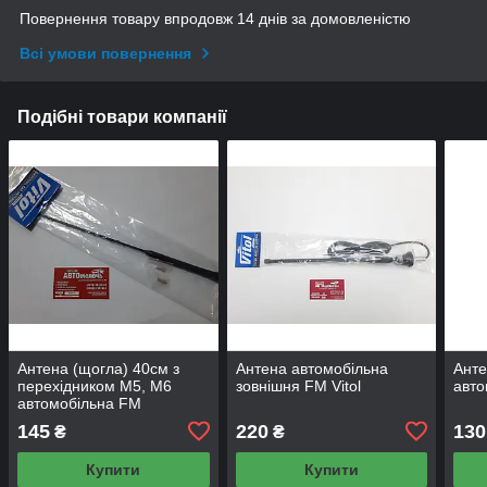
Повернення товару впродовж 14 днів за домовленістю
Всі умови повернення
Подібні товари компанії
Антена (щогла) 40см з
Антена автомобільна
Анте
перехідником M5, M6
зовнішня FM Vitol
авто
автомобільна FM
145
220
130
₴
₴
Купити
Купити