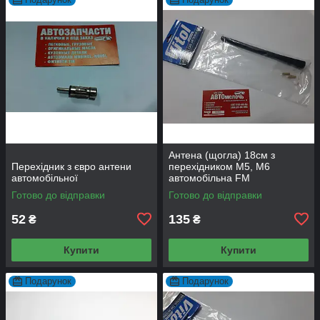
Антена (щогла) 18см з
Перехідник з євро антени
перехідником M5, M6
автомобільної
автомобільна FM
Готово до відправки
Готово до відправки
52
135
₴
₴
Купити
Купити
Подарунок
Подарунок