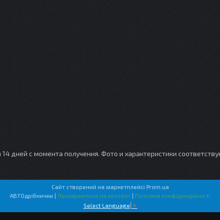
и 14 дней с момента получения. Фото и характеристики соответств
Сайт створений на маркетплейсі
Prom.ua
АВТОдрібнички |
Поскаржитися на контент
|
Політика конфіденційності
Select Language
▼