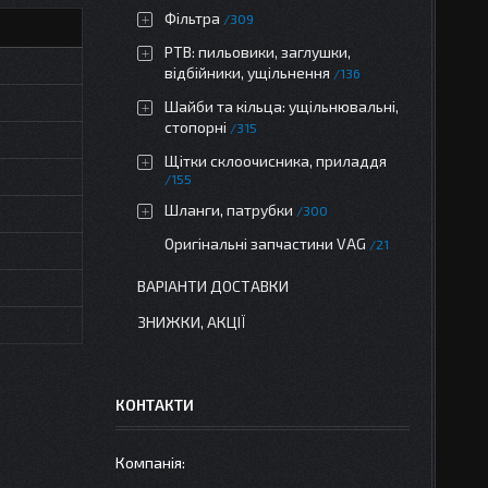
Фільтра
309
РТВ: пильовики, заглушки,
відбійники, ущільнення
136
Шайби та кільца: ущільнювальні,
стопорні
315
Щітки склоочисника, приладдя
155
Шланги, патрубки
300
Оригінальні запчастини VAG
21
ВАРІАНТИ ДОСТАВКИ
ЗНИЖКИ, АКЦІЇ
КОНТАКТИ