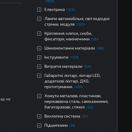
1856
Електрика
1235
Лампи автомобільні, світлодіодні:
стрічки, модуля
1053
Кріплення: кліпси, скоби,
фіксатори, накінечники
563
Шиномонтажні матеріали
380
Інструменти
1729
Витратні матеріали
633
Габаритні ліхтарі, ліхтарі LED,
додаткові ліхтарі, ДХО,
протитуманки.
404
Хомути металеві, пластикові,
вар не
нержавіюча сталь, самозажимні,
багаторазові, стяжні
322
Вихлопна система
311
Підшипники
28