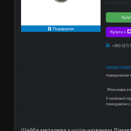
Купи
Подарунок
Купити з
+380 (67)
повернення 
У компанії п
покидаючи с
Шайба металева з ущільнювачем Діаметр