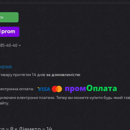
ти
 185-40-40
товару протягом 14 днів
за домовленістю
ідключені електронні платежі. Тепер ви можете купити будь-який то
айту.
 = 8 х Діаметр = 14