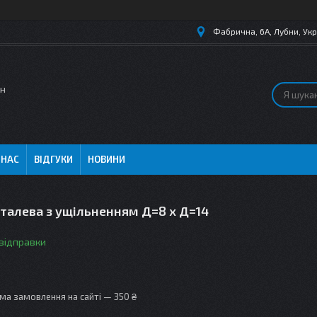
Фабрична, 6А, Лубни, Укр
ин
 НАС
ВІДГУКИ
НОВИНИ
талева з ущільненням Д=8 х Д=14
 відправки
ма замовлення на сайті — 350 ₴