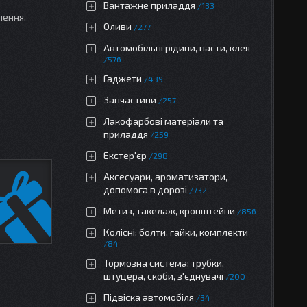
Вантажне приладдя
133
лення.
Оливи
277
Автомобільні рідини, пасти, клея
576
Гаджети
439
Запчастини
257
Лакофарбові матеріали та
приладдя
259
Екстер'єр
298
Аксесуари, ароматизатори,
допомога в дорозі
732
Метиз, такелаж, кронштейни
856
Колісні: болти, гайки, комплекти
84
Тормозна система: трубки,
штуцера, скоби, з'єднувачі
200
Підвіска автомобіля
34