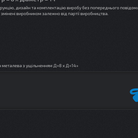
трукцію, дизайн та комплектацію виробу без попереднього повідом
 змінені виробником залежно від партії виробництва.
 металева з ущільненням Д=8 х Д=14»