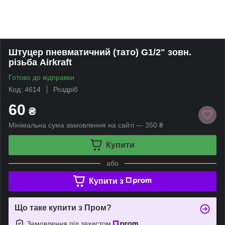
Штуцер пневматичний (тато) G1/2" зовн.
різьба Airkraft
Готово до відправки
Код: 4614
Роздріб
60
₴
Мінімальна сума замовлення на сайті — 350 ₴
Купити
або
Купити з
Що таке купити з Пром?
Замовлення під захистом