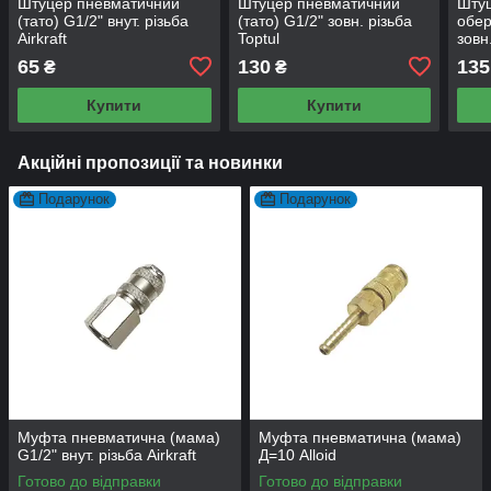
Штуцер пневматичний
Штуцер пневматичний
Шту
(тато) G1/2" внут. різьба
(тато) G1/2" зовн. різьба
обер
Airkraft
Toptul
зовн.
65
130
135
₴
₴
Купити
Купити
Акційні пропозиції та новинки
Подарунок
Подарунок
Муфта пневматична (мама)
Муфта пневматична (мама)
G1/2" внут. різьба Airkraft
Д=10 Alloid
Готово до відправки
Готово до відправки