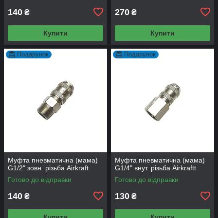
140
270
₴
₴
Купити
Купити
Подарунок
Подарунок
Муфта пневматична (мама)
Муфта пневматична (мама)
G1/2" зовн. різьба Airkraft
G1/4" внут. різьба Airkraftt
Готово до відправки
Готово до відправки
140
130
₴
₴
Купити
Купити