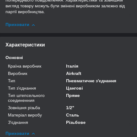
попереднього повідомлення. Характеристики та зовнішній
вигляд товару можуть бути змінені виробником залежно від
партії виробництва.
Приховати
Характеристики
Основні
Країна виробник
Італія
Виробник
Airkraft
Тип
Пневматичне з'єднання
Тип з'єднання
Цангові
Тип штепсельного
Пряме
соединенния
Зовнішня різьба
1/2"
Матеріал виробу
Сталь
З'єднання
Різьбове
Приховати