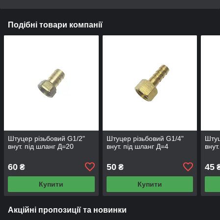
Подібні товари компанії
Штуцер різьбовий G1/2"
Штуцер різьбовий G1/4"
Штуц
внут. під шланг Д=20
внут. під шланг Д=4
внут
60
50
45
₴
₴
Купити
Купити
Акційні пропозиції та новинки