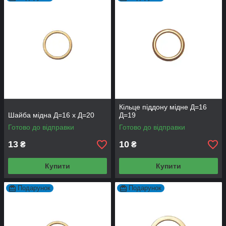
Кільце піддону мідне Д=16
Шайба мідна Д=16 х Д=20
Д=19
Готово до відправки
Готово до відправки
13
10
₴
₴
Купити
Купити
Подарунок
Подарунок