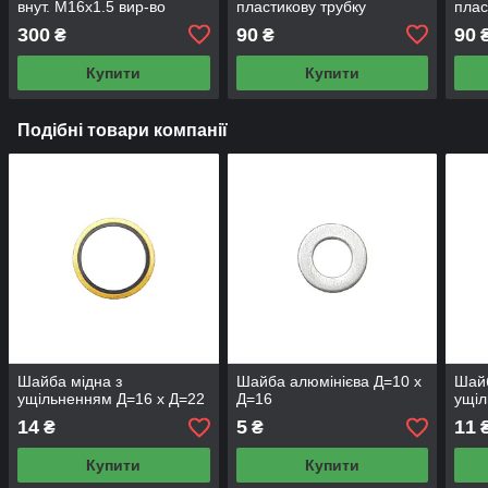
внут. М16х1.5 вир-во
пластикову трубку
плас
Wabco
300
90
90
₴
₴
Купити
Купити
Подібні товари компанії
Шайба мідна з
Шайба алюмінієва Д=10 х
Шайб
ущільненням Д=16 х Д=22
Д=16
ущіл
14
5
11
₴
₴
Купити
Купити