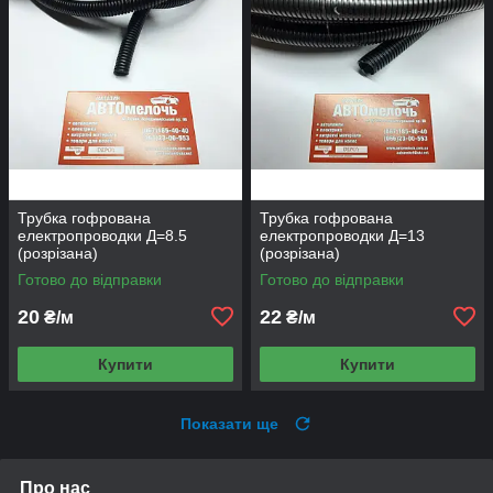
Трубка гофрована
Трубка гофрована
електропроводки Д=8.5
електропроводки Д=13
(розрізана)
(розрізана)
Готово до відправки
Готово до відправки
20
22
₴/м
₴/м
Купити
Купити
Показати ще
Про нас