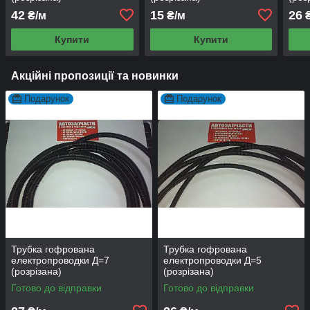
42
15
26
₴/м
₴/м
₴
Купити
Купити
Акційні пропозиції та новинки
Подарунок
Подарунок
Трубка гофрована
Трубка гофрована
електропроводки Д=7
електропроводки Д=5
(розрізана)
(розрізана)
Готово до відправки
Готово до відправки