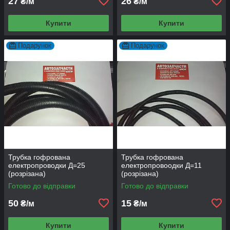
27
26
₴/м
₴/м
Купити
Купити
Подарунок
Подарунок
Трубка гофрована
Трубка гофрована
електропроводки Д=25
електропровоодки Д=11
(розрізана)
(розрізана)
Готово до відправки
Готово до відправки
50
15
₴/м
₴/м
Купити
Купити