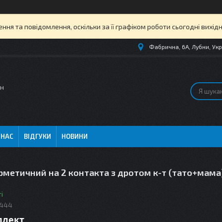
ня та повідомлення, оскільки за її графіком роботи сьогодні вихі
Фабрична, 6А, Лубни, Укр
ин
 НАС
ВІДГУКИ
НОВИНИ
рметичний на 2 контакта з дротом к-т (тато+мама
і
8444
плект