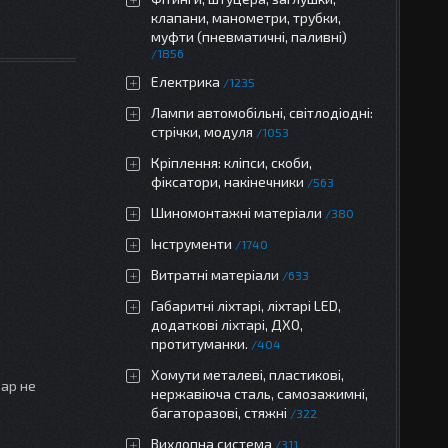
клапани, манометри, трубки,
муфти (пневматичні, паливні)
1856
Електрика
1235
Лампи автомобільні, світлодіодні:
стрічки, модуля
1053
Кріплення: кліпси, скоби,
фіксатори, накінечники
563
Шиномонтажні матеріали
380
Інструменти
1740
Витратні матеріали
633
Габаритні ліхтарі, ліхтарі LED,
додаткові ліхтарі, ДХО,
протитуманки.
404
Хомути металеві, пластикові,
вар не
нержавіюча сталь, самозажимні,
багаторазові, стяжні
322
Вихлопна система
311