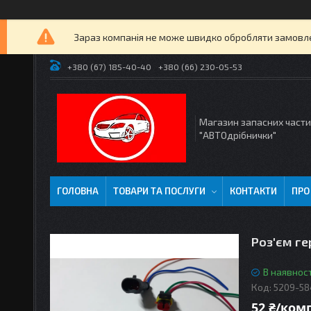
Зараз компанія не може швидко обробляти замовлен
+380 (67) 185-40-40
+380 (66) 230-05-53
Магазин запасних част
"АВТОдрібнички"
ГОЛОВНА
ТОВАРИ ТА ПОСЛУГИ
КОНТАКТИ
ПРО
Роз'єм ге
В наявност
Код:
5209-5
52 ₴/ком