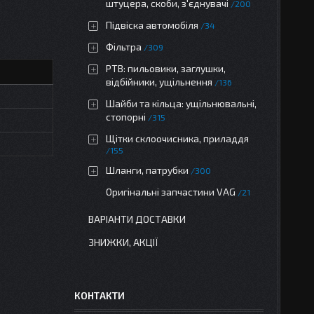
штуцера, скоби, з'єднувачі
200
Підвіска автомобіля
34
Фільтра
309
РТВ: пильовики, заглушки,
відбійники, ущільнення
136
Шайби та кільца: ущільнювальні,
стопорні
315
Щітки склоочисника, приладдя
155
Шланги, патрубки
300
Оригінальні запчастини VAG
21
ВАРІАНТИ ДОСТАВКИ
ЗНИЖКИ, АКЦІЇ
КОНТАКТИ