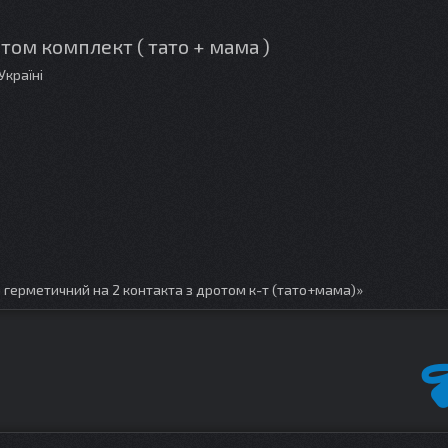
том комплект ( тато + мама )
Україні
 герметичний на 2 контакта з дротом к-т (тато+мама)»