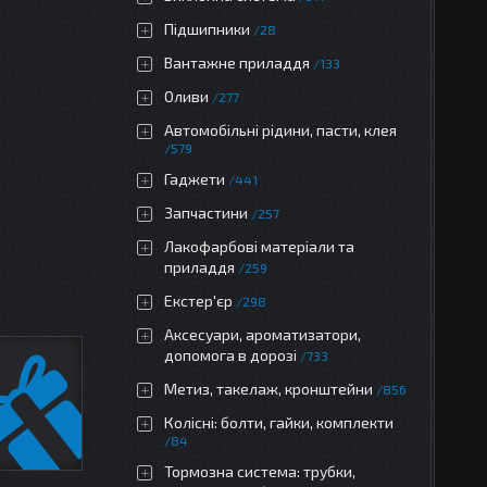
Підшипники
28
Вантажне приладдя
133
Оливи
277
Автомобільні рідини, пасти, клея
579
Гаджети
441
Запчастини
257
Лакофарбові матеріали та
приладдя
259
Екстер'єр
298
Аксесуари, ароматизатори,
допомога в дорозі
733
Метиз, такелаж, кронштейни
856
Колісні: болти, гайки, комплекти
84
Тормозна система: трубки,