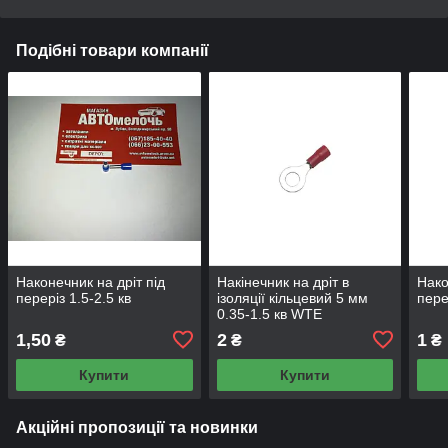
Подібні товари компанії
Наконечник на дріт під
Накінечник на дріт в
Нако
переріз 1.5-2.5 кв
ізоляції кільцевий 5 мм
пере
0.35-1.5 кв WTE
1,50
2
1
₴
₴
₴
Купити
Купити
Акційні пропозиції та новинки