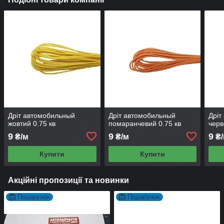
Дріт автомобильный
Дріт автомобильный
Дріт
жовтий 0.75 кв
помаранчевий 0.75 кв
черв
9
9
9
₴/м
₴/м
₴/
Купити
Купити
Акційні пропозиції та новинки
Подарунок
Подарунок