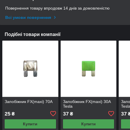
Повернення товару впродовж 14 днів за домовленістю
Всі умови повернення
Подібні товари компанії
Запобіжник FX(maxi) 70А
Запобіжник FX(maxi) 30А
Запо
Tesla
Tesl
25
37
37
₴
₴
Купити
Купити