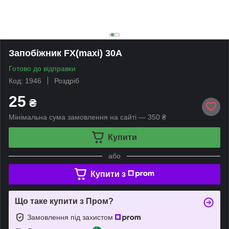
Запобіжник FX(maxi) 30А
Готово до відправки
Код: 1946
Роздріб
25
₴
Мінімальна сума замовлення на сайті — 350 ₴
Купити
або
Купити з
Що таке купити з Пром?
Замовлення під захистом