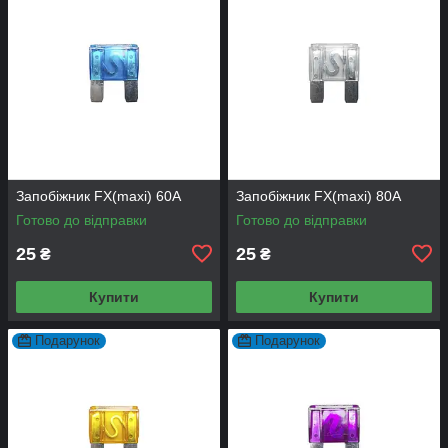
Запобіжник FX(maxi) 60А
Запобіжник FX(maxi) 80А
Готово до відправки
Готово до відправки
25
25
₴
₴
Купити
Купити
Подарунок
Подарунок