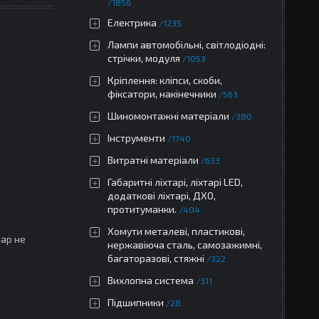
1856
Електрика
1235
Лампи автомобільні, світлодіодні:
стрічки, модуля
1053
Кріплення: кліпси, скоби,
фіксатори, накінечники
563
Шиномонтажні матеріали
380
Інструменти
1740
Витратні матеріали
633
Габаритні ліхтарі, ліхтарі LED,
додаткові ліхтарі, ДХО,
протитуманки.
404
Хомути металеві, пластикові,
вар не
нержавіюча сталь, самозажимні,
багаторазові, стяжні
322
Вихлопна система
311
Підшипники
28