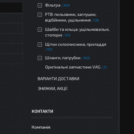
Фільтра
309
РТВ: пильовики, заглушки,
відбійники, ущільнення
136
Шайби та кільца: ущільнювальні,
стопорні
315
Щітки склоочисника, приладдя
155
Шланги, патрубки
300
Оригінальні запчастини VAG
21
ВАРІАНТИ ДОСТАВКИ
ЗНИЖКИ, АКЦІЇ
КОНТАКТИ