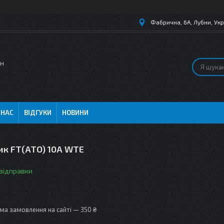
Фабрична, 6А, Лубни, Укр
ин
 НАС
ВІДГУКИ
НОВИНИ
ик FT(ATO) 10А WTE
 відправки
ма замовлення на сайті — 350 ₴