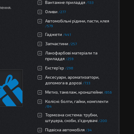
Вантажне приладдя
133
лення.
Оливи
277
Автомобільні рідини, пасти, клея
579
Гаджети
441
Запчастини
257
Лакофарбові матеріали та
приладдя
259
Екстер'єр
298
Аксесуари, ароматизатори,
допомога в дорозі
733
Метиз, такелаж, кронштейни
856
Колісні: болти, гайки, комплекти
84
Тормозна система: трубки,
штуцера, скоби, з'єднувачі
200
Підвіска автомобіля
34