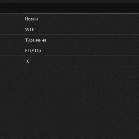
Новий
WTE
Туреччина
FT(ATO)
10