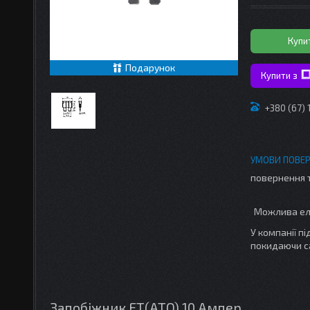
Купи
Подарунок
Купити з
+380 (67)
повернення 
У компанії п
покидаючи с
Запобіжник FT(ATO) 10 Ампер