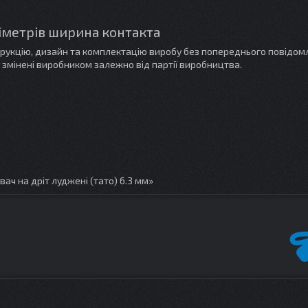
іліметрів ширина контакта
трукцію, дизайн та комплектацію виробу без попереднього повідом
 змінені виробником залежно від партії виробництва.
ач на дріт луджені (тато) 6.3 мм»