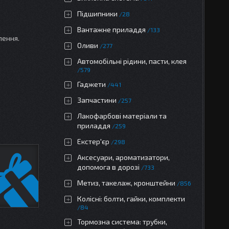
Підшипники
28
Вантажне приладдя
133
лення.
Оливи
277
Автомобільні рідини, пасти, клея
579
Гаджети
441
Запчастини
257
Лакофарбові матеріали та
приладдя
259
Екстер'єр
298
Аксесуари, ароматизатори,
допомога в дорозі
733
Метиз, такелаж, кронштейни
856
Колісні: болти, гайки, комплекти
84
Тормозна система: трубки,