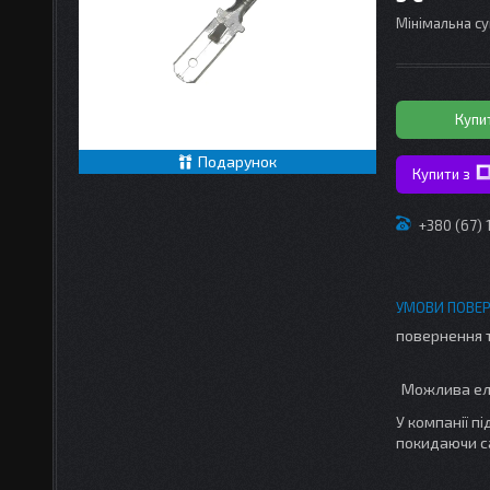
Мінімальна су
Купи
Подарунок
Купити з
+380 (67)
повернення 
У компанії п
покидаючи с