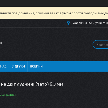
ня та повідомлення, оскільки за її графіком роботи сьогодні вихі
Фабрична, 6А, Лубни, Укр
ин
 НАС
ВІДГУКИ
НОВИНИ
 на дріт луджені (тато) 6.3 мм
 відправки