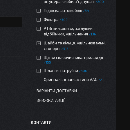
штуцера, скоби, з'єднувачі
200
Підвіска автомобіля
34
Фільтра
309
РТВ: пильовики, заглушки,
відбійники, ущільнення
136
Шайби та кільца: ущільнювальні,
стопорні
315
Щітки склоочисника, приладдя
155
Шланги, патрубки
300
Оригінальні запчастини VAG
21
ВАРІАНТИ ДОСТАВКИ
ЗНИЖКИ, АКЦІЇ
КОНТАКТИ