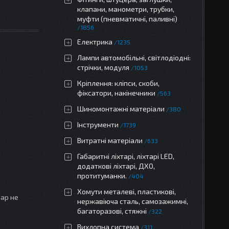
клапани, манометри, трубки,
муфти (пневматичні, паливні)
1856
Електрика
1235
Лампи автомобільні, світлодіодні:
стрічки, модуля
1053
Кріплення: кліпси, скоби,
фіксатори, накінечники
563
Шиномонтажні матеріали
380
Інструменти
1739
Витратні матеріали
633
Габаритні ліхтарі, ліхтарі LED,
додаткові ліхтарі, ДХО,
протитуманки.
404
Хомути металеві, пластикові,
вар не
нержавіюча сталь, самозажимні,
багаторазові, стяжні
322
Вихлопна система
311