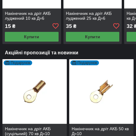
Накінечник на дріт АКБ
Накінечник на дріт АКБ
Накі
луджений 10 кв Д=6
луджений 25 кв Д=6
кв Д
15
35
32
₴
₴
Купити
Купити
Акційні пропозиції та новинки
Подарунок
Подарунок
Накінечник на дріт АКБ
Накінечник на дріт АКБ 50 кв
(суцільний) 70 кв Д=10
Д=10