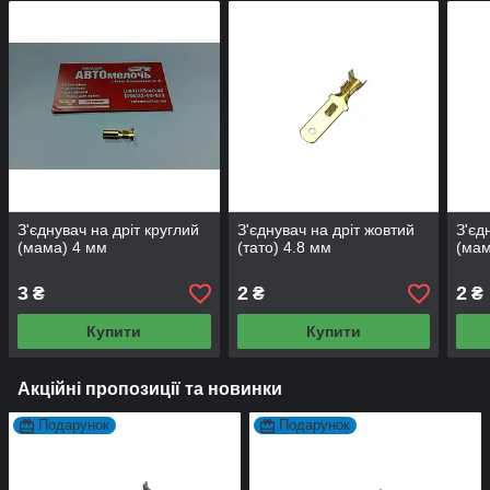
З'єднувач на дріт круглий
З'єднувач на дріт жовтий
З'єд
(мама) 4 мм
(тато) 4.8 мм
(мам
3
2
2
₴
₴
₴
Купити
Купити
Акційні пропозиції та новинки
Подарунок
Подарунок