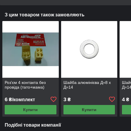
З цим товаром також замовляють
Роз'єм 4 контакта без
Шайба алюмінієва Д=8 х
Шайб
провіда (тато+мама)
Д=14
Д=1
6
3
4
₴/комплект
₴
₴
Купити
Купити
Подібні товари компанії