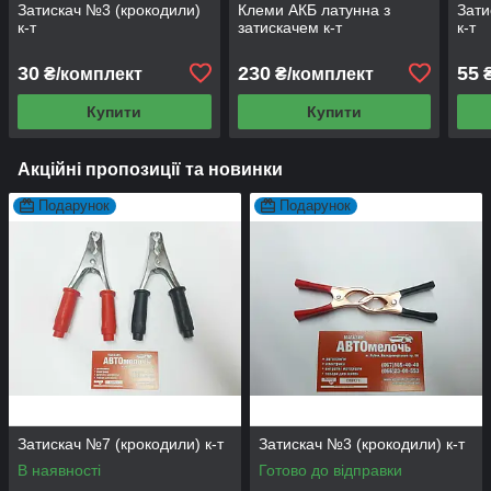
Затискач №3 (крокодили)
Клеми АКБ латунна з
Зати
к-т
затискачем к-т
к-т
30
230
55
₴/комплект
₴/комплект
₴
Купити
Купити
Акційні пропозиції та новинки
Подарунок
Подарунок
Затискач №7 (крокодили) к-т
Затискач №3 (крокодили) к-т
В наявності
Готово до відправки