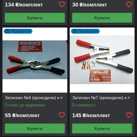
134
30
₴/комплект
₴/комплект
Купити
Купити
Подарунок
Подарунок
Затискач №4 (крокодили) к-т
Затискач №7 (крокодили) к-т
Готово до відправки
В наявності
55
145
₴/комплект
₴/комплект
Купити
Купити