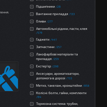
Підшипники
28
лення.
Вантажне приладдя
133
Оливи
277
Автомобільні рідини, пасти, клея
579
Гаджети
441
Запчастини
257
Лакофарбові матеріали та
приладдя
259
Екстер'єр
298
Аксесуари, ароматизатори,
допомога в дорозі
733
Метиз, такелаж, кронштейни
856
Колісні: болти, гайки, комплекти
84
Тормозна система: трубки,