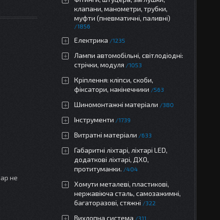
клапани, манометри, трубки,
муфти (пневматичні, паливні)
1856
Електрика
1235
Лампи автомобільні, світлодіодні:
стрічки, модуля
1053
Кріплення: кліпси, скоби,
фіксатори, накінечники
563
Шиномонтажні матеріали
380
Інструменти
1739
Витратні матеріали
633
Габаритні ліхтарі, ліхтарі LED,
додаткові ліхтарі, ДХО,
протитуманки.
404
вар не
Хомути металеві, пластикові,
нержавіюча сталь, самозажимні,
багаторазові, стяжні
322
Вихлопна система
311