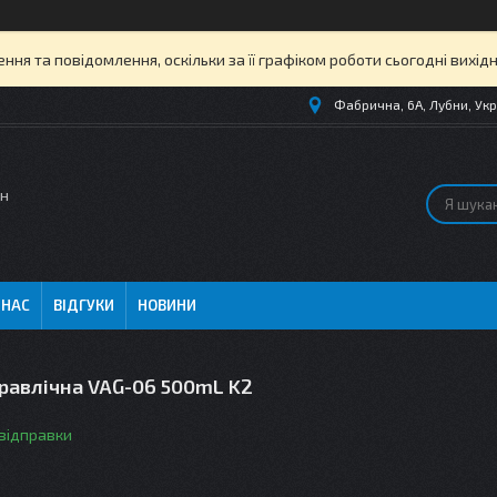
ня та повідомлення, оскільки за її графіком роботи сьогодні вихі
Фабрична, 6А, Лубни, Укр
ин
 НАС
ВІДГУКИ
НОВИНИ
равлічна VAG-06 500mL K2
 відправки