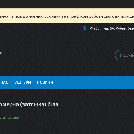
ня та повідомлення, оскільки за її графіком роботи сьогодні вихі
Фабрична, 6А, Лубни, Укр
ин
 НАС
ВІДГУКИ
НОВИНИ
омерна (затяжка) біла
 відправки