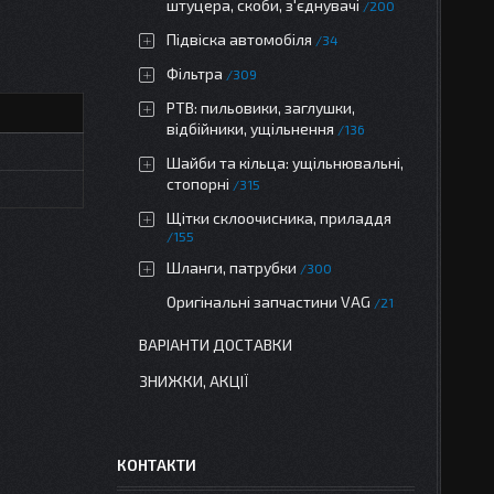
штуцера, скоби, з'єднувачі
200
Підвіска автомобіля
34
Фільтра
309
РТВ: пильовики, заглушки,
відбійники, ущільнення
136
Шайби та кільца: ущільнювальні,
стопорні
315
Щітки склоочисника, приладдя
155
Шланги, патрубки
300
Оригінальні запчастини VAG
21
ВАРІАНТИ ДОСТАВКИ
ЗНИЖКИ, АКЦІЇ
КОНТАКТИ