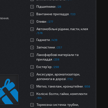
Підшипники
28
Вантажне приладдя
133
лення.
Оливи
277
Автомобільні рідини, пасти, клея
576
Гаджети
439
Запчастини
257
Лакофарбові матеріали та
приладдя
259
Екстер'єр
298
Аксесуари, ароматизатори,
допомога в дорозі
732
Метиз, такелаж, кронштейни
856
Колісні: болти, гайки, комплекти
84
Тормозна система: трубки,