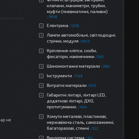
клапани, манометри, трубки,
муфти (пневматичні, паливні)
1856
Електрика
1235
Лампи автомобільні, світлодіодні:
стрічки, модуля
1053
Кріплення: кліпси, скоби,
фіксатори, накінечники
563
Шиномонтажні матеріали
380
Інструменти
1729
Витратні матеріали
633
Габаритні ліхтарі, ліхтарі LED,
додаткові ліхтарі, ДХО,
протитуманки.
404
Хомути металеві, пластикові,
вар не
нержавіюча сталь, самозажимні,
багаторазові, стяжні
322
Вихлопна система
311