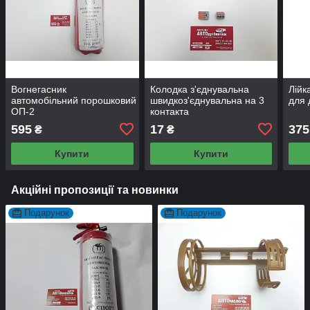
Вогнегасник
Колодка з'єднувальна
Лійк
автомобільний порошковий
швидкоз'єднувальна на 3
для 
ОП-2
контакта
595
17
375
₴
₴
Купити
Купити
Акційні пропозиції та новинки
Подарунок
Подарунок