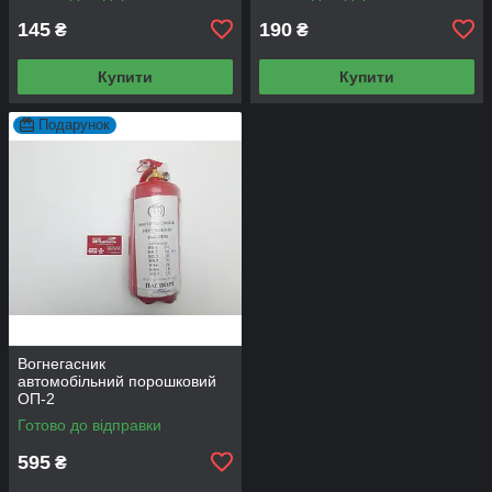
145
190
₴
₴
Купити
Купити
Подарунок
Вогнегасник
автомобільний порошковий
ОП-2
Готово до відправки
595
₴