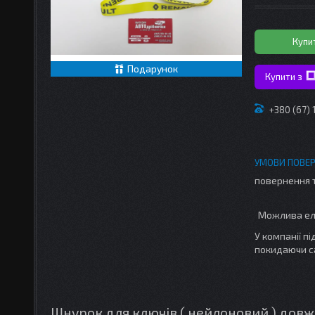
Купи
Подарунок
Купити з
+380 (67)
повернення 
У компанії п
покидаючи с
Шнурок для ключів ( нейлоновий ) довж