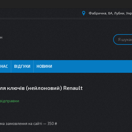
Фабрична, 6А, Лубни, Укр
ин
 НАС
ВІДГУКИ
НОВИНИ
ля ключів (нейлоновий) Renault
 відправки
ма замовлення на сайті — 350 ₴