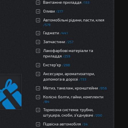
Вантажне приладдя
133
Оливи
277
Автомобільні рідини, пасти, клея
579
Гаджети
441
Запчастини
257
Лакофарбові матеріали та
приладдя
259
Екстер'єр
298
Аксесуари, ароматизатори,
допомога в дорозі
733
Метиз, такелаж, кронштейни
856
Колісні: болти, гайки, комплекти
84
Тормозна система: трубки,
штуцера, скоби, з'єднувачі
200
Підвіска автомобіля
34