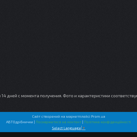
и 14 дней с момента получения. Фото и характеристики соответств
Сайт створений на маркетплейсі
Prom.ua
АВТОдрібнички |
Поскаржитися на контент
|
Політика конфіденційності
Select Language
▼