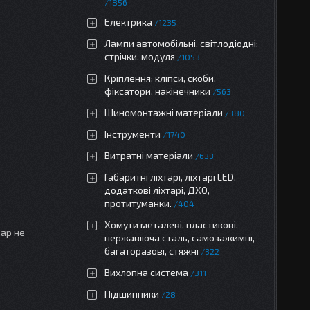
1856
Електрика
1235
Лампи автомобільні, світлодіодні:
стрічки, модуля
1053
Кріплення: кліпси, скоби,
фіксатори, накінечники
563
Шиномонтажні матеріали
380
Інструменти
1740
Витратні матеріали
633
Габаритні ліхтарі, ліхтарі LED,
додаткові ліхтарі, ДХО,
протитуманки.
404
Хомути металеві, пластикові,
вар не
нержавіюча сталь, самозажимні,
багаторазові, стяжні
322
Вихлопна система
311
Підшипники
28