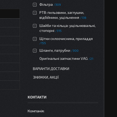
Фільтра
309
РТВ: пильовики, заглушки,
відбійники, ущільнення
136
Шайби та кільца: ущільнювальні,
стопорні
315
Щітки склоочисника, приладдя
155
Шланги, патрубки
300
Оригінальні запчастини VAG
21
ВАРІАНТИ ДОСТАВКИ
ЗНИЖКИ, АКЦІЇ
КОНТАКТИ