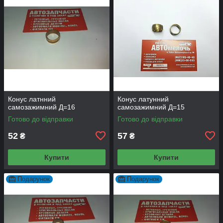
Конус латнний
Конус латунний
самозажимний Д=16
самозажимний Д=15
Готово до відправки
Готово до відправки
52
57
₴
₴
Купити
Купити
Подарунок
Подарунок