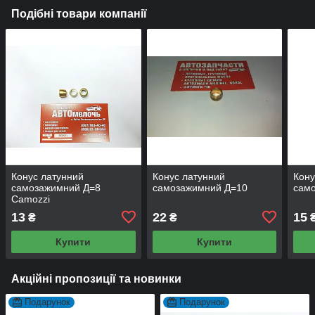
Подібні товари компанії
Конус латунний
Конус латунний
Кону
самозажимний Д=8
самозажимний Д=10
сам
Camozzi
13
22
15
₴
₴
Купити
Купити
Акційні пропозиції та новинки
Подарунок
Подарунок