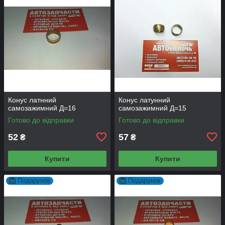
Конус латнний
Конус латунний
самозажимний Д=16
самозажимний Д=15
Готово до відправки
Готово до відправки
52
57
₴
₴
Купити
Купити
Подарунок
Подарунок