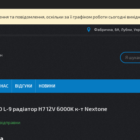
ня та повідомлення, оскільки за її графіком роботи сьогодні вихі
Фабрична, 6А, Лубни, Укр
ин
 НАС
ВІДГУКИ
НОВИНИ
 L-9 радіатор H7 12V 6000K к-т Nextone
 відправки
ра