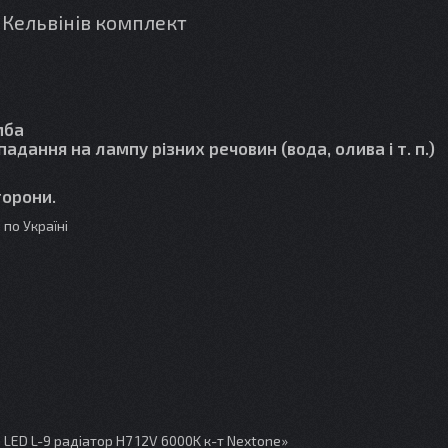
0 Кельвінів комплект
мба
дання на лампу різних речовин (вода, олива і т. п.)
торони.
по Україні
ED L-9 радіатор H7 12V 6000K к-т Nextone»