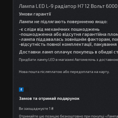
Лампа LED L-9 радіатор H7 12 Вольт 600
Умови гарантії
Лампи не підлягають повернненю якщо:
-є сліди від механічних пошкоджень
-пошкодженна або відсутня гарантійна пло
-лампа піддавалась зовнішнім факторам, попа
-відсутність повної комплектації, пакування
Доставки ламп оплачує покупець в обидві с
Придбати лампу LED в магазині Автомелочь з доставкою 
Нова пошта післяплатою або передоплата на карту.
Замов та отримай подарунок
Ви заощаджуєте 1 ₴
Отримайте цю позицію безкоштовно при покупці «Лампа L