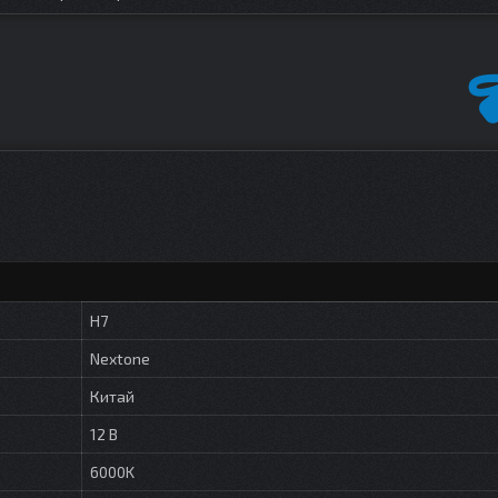
H7
Nextone
Китай
12 В
6000K