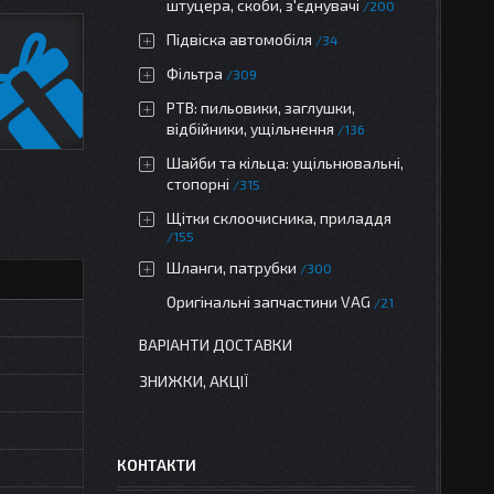
штуцера, скоби, з'єднувачі
200
Підвіска автомобіля
34
Фільтра
309
РТВ: пильовики, заглушки,
відбійники, ущільнення
136
Шайби та кільца: ущільнювальні,
стопорні
315
Щітки склоочисника, приладдя
155
Шланги, патрубки
300
Оригінальні запчастини VAG
21
ВАРІАНТИ ДОСТАВКИ
ЗНИЖКИ, АКЦІЇ
КОНТАКТИ