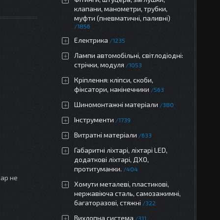
клапани, манометри, трубки,
муфти (пневматичні, паливні)
1856
Електрика
1235
Лампи автомобільні, світлодіодні:
стрічки, модуля
1053
Кріплення: кліпси, скоби,
фіксатори, накінечники
563
Шиномонтажні матеріали
380
Інструменти
1739
Витратні матеріали
633
Габаритні ліхтарі, ліхтарі LED,
додаткові ліхтарі, ДХО,
протитуманки.
404
вар не
Хомути металеві, пластикові,
нержавіюча сталь, самозажимні,
багаторазові, стяжні
322
Вихлопна система
311