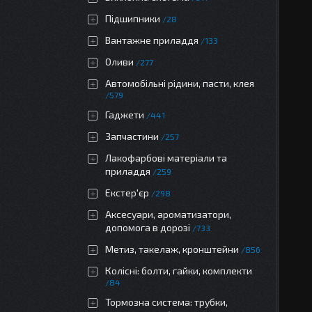
Підшипники
28
Вантажне приладдя
133
Оливи
277
Автомобільні рідини, пасти, клея
579
Гаджети
441
Запчастини
257
Лакофарбові матеріали та
приладдя
259
Екстер'єр
298
Аксесуари, ароматизатори,
допомога в дорозі
733
Метиз, такелаж, кронштейни
856
Колісні: болти, гайки, комплекти
84
Тормозна система: трубки,