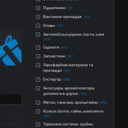
Підшипники
28
Вантажне приладдя
133
Оливи
277
Автомобільні рідини, пасти, клея
579
Гаджети
441
Запчастини
257
Лакофарбові матеріали та
приладдя
259
Екстер'єр
298
Аксесуари, ароматизатори,
допомога в дорозі
733
Метиз, такелаж, кронштейни
856
Колісні: болти, гайки, комплекти
84
Тормозна система: трубки,