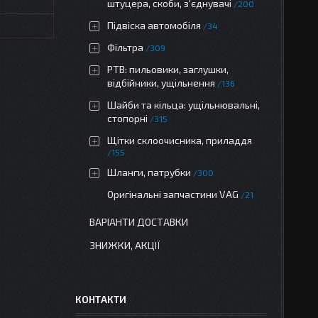
штуцера, скоби, з'єднувачі
200
Підвіска автомобіля
34
Фільтра
309
РТВ: пильовики, заглушки,
відбійники, ущільнення
136
Шайби та кільца: ущільнювальні,
стопорні
315
Щітки склоочисника, приладдя
155
Шланги, патрубки
300
Оригінальні запчастини VAG
21
ВАРІАНТИ ДОСТАВКИ
ЗНИЖКИ, АКЦІЇ
КОНТАКТИ