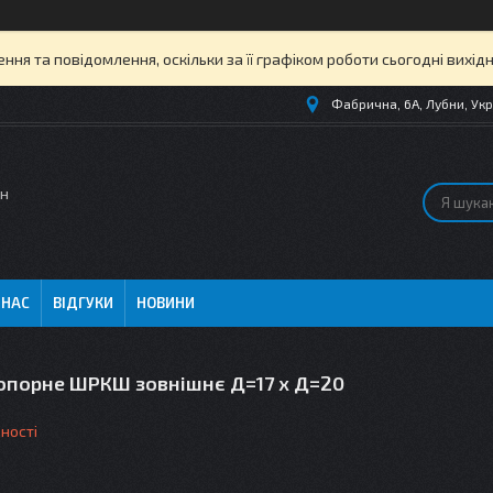
ня та повідомлення, оскільки за її графіком роботи сьогодні вихі
Фабрична, 6А, Лубни, Укр
ин
 НАС
ВІДГУКИ
НОВИНИ
топорне ШРКШ зовнішнє Д=17 x Д=20
ності