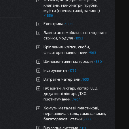
клапани, манометри, трубки,
муфти (пневматичні, паливні)
1856
Електрика
1235
Лампи автомобільні, світлодіодні:
стрічки, модуля
1053
Кріплення: кліпси, скоби,
фіксатори, накінечники
563
Шиномонтажні матеріали
380
Інструменти
1739
Витратні матеріали
633
Габаритні ліхтарі, ліхтарі LED,
додаткові ліхтарі, ДХО,
протитуманки.
404
Хомути металеві, пластикові,
нержавіюча сталь, самозажимні,
багаторазові, стяжні
322
Вихлопна система
311