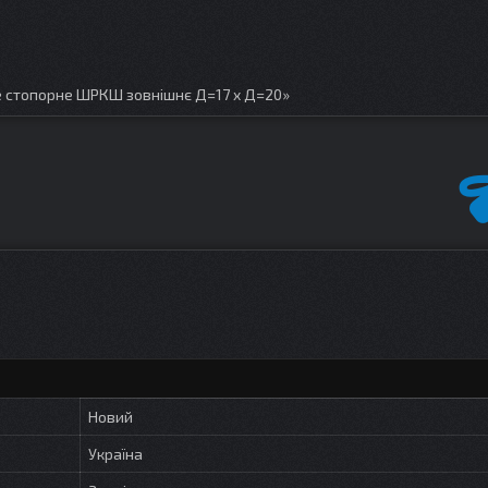
е стопорне ШРКШ зовнішнє Д=17 x Д=20»
Новий
Україна