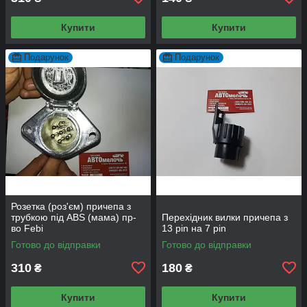
Купити
Купити
Подарунок
Подарунок
Розетка (роз'єм) причепа з
трубкою під ABS (мама) пр-
Перехідник вилки причепа з
во Febi
13 pin на 7 pin
Готово до відправки
Готово до відправки
310
180
₴
₴
Купити
Купити