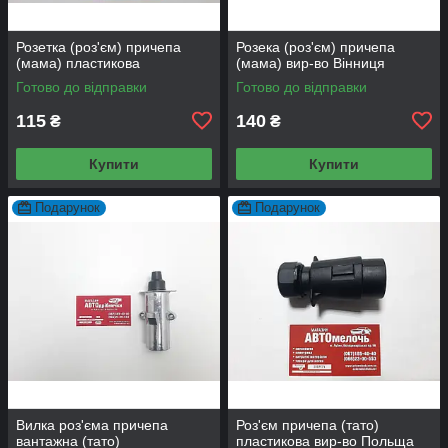
Розетка (роз'єм) причепа
Розека (роз'єм) причепа
(мама) пластикова
(мама) вир-во Вінниця
Готово до відправки
Готово до відправки
115
140
₴
₴
Купити
Купити
Подарунок
Подарунок
Вилка роз'єма причепа
Роз'єм причепа (тато)
вантажна (тато)
пластикова вир-во Польща