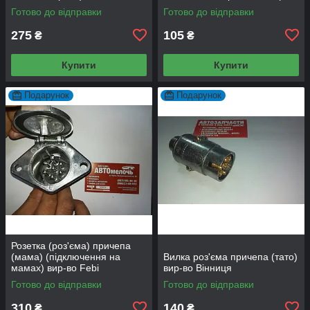
Готово до відправки
Готово до відправки
275
105
₴
₴
Купити
Купити
Подарунок
Подарунок
Розетка (роз'єма) причепа
(мама) (підключення на
Вилка роз'єма причепа (тато)
мамах) вир-во Febi
вир-во Вінниця
Готово до відправки
Готово до відправки
310
140
₴
₴