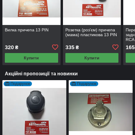
Вилка причепа 13 PIN
Розетка (роз'єм) причепа
Пере
(мама) пластикова 13 PIN
задн
RCA
320
335
165
₴
₴
Купити
Купити
Акційні пропозиції та новинки
Подарунок
Подарунок