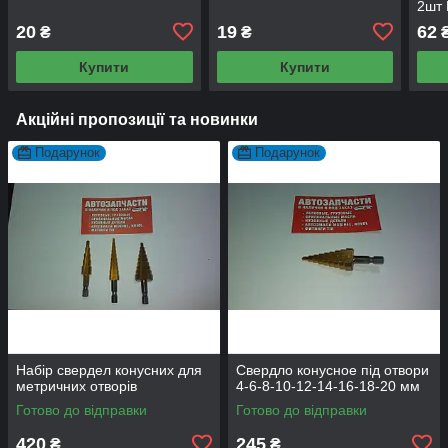
2шт 
20
19
62
₴
₴
Купити
Купити
Акційні пропозиції та новинки
Подарунок
Подарунок
Набір свердел конусних для
Свердло конусное під отвори
метричних отворів
4-6-8-10-12-14-16-18-20 мм
Готово до відправки
Готово до відправки
420
245
₴
₴