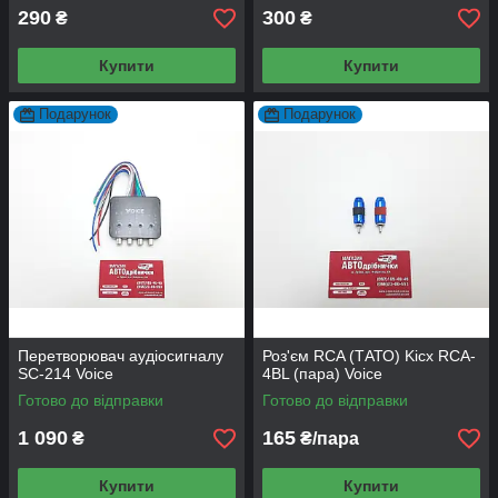
290
300
₴
₴
Купити
Купити
Подарунок
Подарунок
Перетворювач аудіосигналу
Роз'єм RCA (ТАТО) Kicx RCA-
SC-214 Voice
4BL (пара) Voice
Готово до відправки
Готово до відправки
1 090
165
₴
₴/пара
Купити
Купити