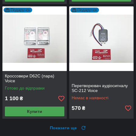
Подарунок
Подарунок
Кроссовери D62C (пара)
Voice
Перетворювач аудіосигналу
Готово до відправки
SC-212 Voice
1 100
Немає в наявності
₴
570
₴
Купити
Показати ще