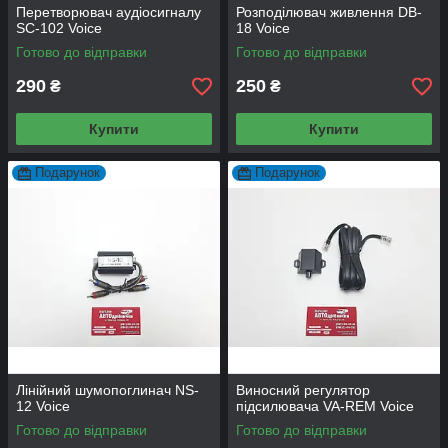
Перетворювач аудіосигналу
Розподілювач живлення DB-
SC-102 Voice
18 Voice
Готово до відправки
Готово до відправки
290
250
₴
₴
Купити
Купити
Подарунок
Подарунок
Лінійний шумопоглинач NS-
Виносний регулятор
12 Voice
підсилювача VA-REM Voice
Готово до відправки
Готово до відправки