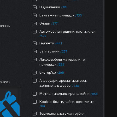
Підшипники
28
Вантажне приладдя
133
Оливи
277
лення.
Автомобільні рідини, пасти, клея
579
Гаджети
441
Запчастини
257
Лакофарбові матеріали та
приладдя
259
Екстер'єр
298
Аксесуари, ароматизатори,
plast»
допомога в дорозі
733
Метиз, такелаж, кронштейни
856
Колісні: болти, гайки, комплекти
84
Тормозна система: трубки,