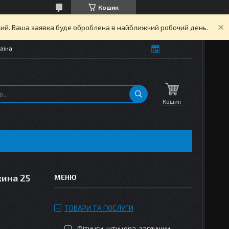
Кошик
дний. Ваша заявка буде оброблена в найближчий робочий день.
аїна
Кошик
жина 25
ТОВАРИ ТА ПОСЛУГИ
Фітинги, штуцера, заглушки,