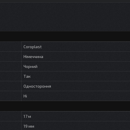
Coroplast
Німеччина
Чорний
Так
Одностороння
Ні
17 м
19 мм