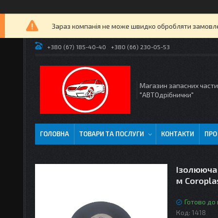
Зараз компанія не може швидко обробляти замовлен
+380 (67) 185-40-40
+380 (66) 230-05-53
Магазин запасних част
"АВТОдрібнички"
ГОЛОВНА
ТОВАРИ ТА ПОСЛУГИ
КОНТАКТИ
ПРО
Ізолююча
м Coropla
Готово до
Код:
1418