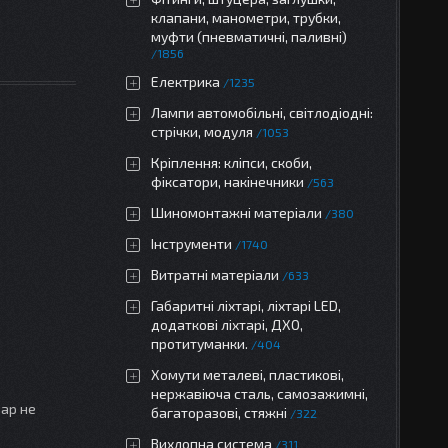
клапани, манометри, трубки,
муфти (пневматичні, паливні)
1856
Електрика
1235
Лампи автомобільні, світлодіодні:
стрічки, модуля
1053
Кріплення: кліпси, скоби,
фіксатори, накінечники
563
Шиномонтажні матеріали
380
Інструменти
1740
Витратні матеріали
633
Габаритні ліхтарі, ліхтарі LED,
додаткові ліхтарі, ДХО,
протитуманки.
404
Хомути металеві, пластикові,
нержавіюча сталь, самозажимні,
вар не
багаторазові, стяжні
322
Вихлопна система
311