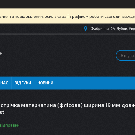
ня та повідомлення, оскільки за її графіком роботи сьогодні вихі
Фабрична, 6А, Лубни, Укр
ин
 НАС
ВІДГУКИ
НОВИНИ
 стрічка матерчатина (флісова) ширина 19 мм дов
st
 відправки