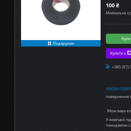
100 ₴
Мінімальна су
Купи
Подарунок
Купити з
+380 (67)
повернення 
У компанії п
покидаючи с