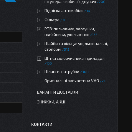
штуцера, скоби, з'єднувачі
200
Підвіска автомобіля
34
Фільтра
309
РТВ: пильовики, заглушки,
відбійники, ущільнення
136
Шайби та кільца: ущільнювальні,
стопорні
315
Щітки склоочисника, приладдя
155
Шланги, патрубки
300
Оригінальні запчастини VAG
21
ВАРІАНТИ ДОСТАВКИ
ЗНИЖКИ, АКЦІЇ
КОНТАКТИ