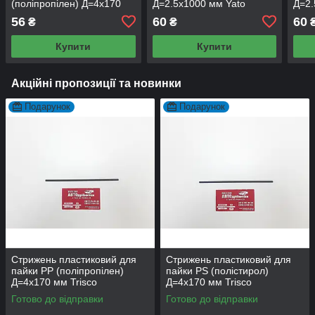
(поліпропілен) Д=4х170
Д=2.5х1000 мм Yato
Д=2
мм Trisco
56
60
60
₴
₴
Купити
Купити
Акційні пропозиції та новинки
Подарунок
Подарунок
Стрижень пластиковий для
Стрижень пластиковий для
пайки PP (поліпропілен)
пайки PS (полістирол)
Д=4х170 мм Trisco
Д=4х170 мм Trisco
Готово до відправки
Готово до відправки