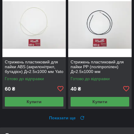
Стрижень пластиковий для
Стрижень пластиковий для
пайки ABS (акрилонітрил,
пайки PP (поліпропілен)
бутадієн) Д=2.5х1000 мм Yato
Д=2.5х1000 мм
Готово до відправки
Готово до відправки
60
40
₴
₴
Купити
Купити
Показати ще