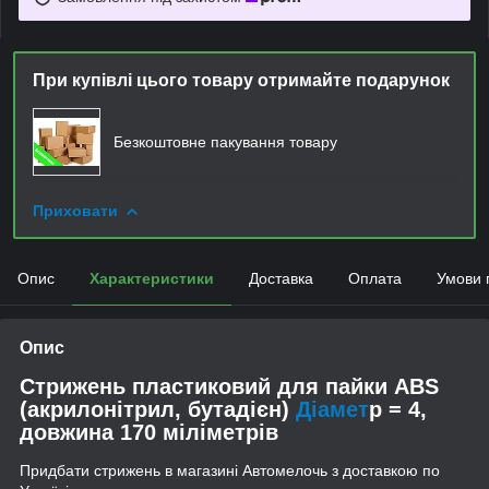
При купівлі цього товару отримайте подарунок
Безкоштовне пакування товару
Приховати
Опис
Характеристики
Доставка
Оплата
Умови 
Опис
Стрижень пластиковий для пайки ABS
(акрилонітрил, бутадієн)
Діамет
р = 4,
довжина 170 міліметрів
Придбати стрижень в магазині Автомелочь з доставкою по