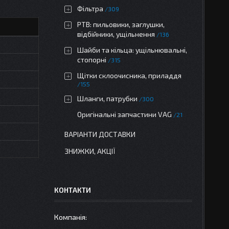
Фільтра
309
РТВ: пильовики, заглушки,
відбійники, ущільнення
136
Шайби та кільца: ущільнювальні,
стопорні
315
Щітки склоочисника, приладдя
155
Шланги, патрубки
300
Оригінальні запчастини VAG
21
ВАРІАНТИ ДОСТАВКИ
ЗНИЖКИ, АКЦІЇ
КОНТАКТИ