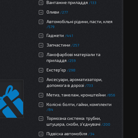
Вантажне приладдя
133
Оливи
277
Автомобільні рідини, пасти, клея
579
Гаджети
441
Запчастини
257
Лакофарбові матеріали та
приладдя
259
Екстер'єр
298
Аксесуари, ароматизатори,
допомога в дорозі
733
Метиз, такелаж, кронштейни
856
Колісні: болти, гайки, комплекти
84
Тормозна система: трубки,
штуцера, скоби, з'єднувачі
200
Підвіска автомобіля
34