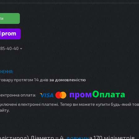
ти
 185-40-40
товару протягом 14 днів
за домовленістю
ідключені електронні платежі. Тепер ви можете купити будь-який то
айту.
лістирол) Діаметр = 4,
довжин
а 170 міліметрів