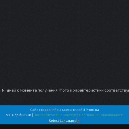
и 14 дней с момента получения. Фото и характеристики соответств
Сайт створений на маркетплейсі
Prom.ua
АВТОдрібнички |
Поскаржитися на контент
|
Політика конфіденційності
Select Language
▼