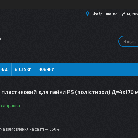
Фабрична, 6А, Лубни, Укр
ин
 НАС
ВІДГУКИ
НОВИНИ
пластиковий для пайки PS (полістирол) Д=4х170 м
 відправки
ма замовлення на сайті — 350 ₴