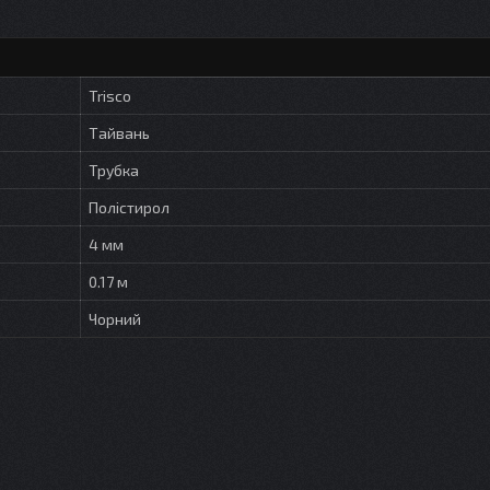
Trisco
Тайвань
Трубка
Полістирол
4 мм
0.17 м
Чорний