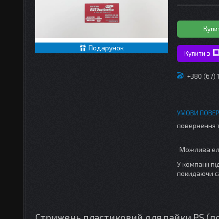
Купи
Подарунок
Купити з
+380 (67)
повернення 
У компанії п
покидаючи с
Стрижень пластиковий для пайки PS (по