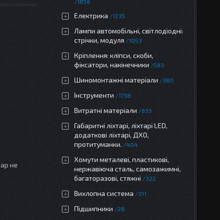
1856
Електрика
1235
Лампи автомобільні, світлодіодні:
стрічки, модуля
1053
Кріплення: кліпси, скоби,
фіксатори, накінечники
563
Шиномонтажні матеріали
380
Інструменти
1738
Витратні матеріали
633
Габаритні ліхтарі, ліхтарі LED,
додаткові ліхтарі, ДХО,
протитуманки.
404
Хомути металеві, пластикові,
вар не
нержавіюча сталь, самозажимні,
багаторазові, стяжні
322
Вихлопна система
311
Підшипники
28