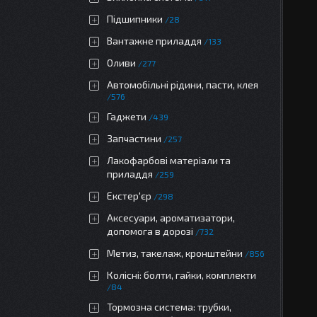
Підшипники
28
Вантажне приладдя
133
Оливи
277
Автомобільні рідини, пасти, клея
576
Гаджети
439
Запчастини
257
Лакофарбові матеріали та
приладдя
259
Екстер'єр
298
Аксесуари, ароматизатори,
допомога в дорозі
732
Метиз, такелаж, кронштейни
856
Колісні: болти, гайки, комплекти
84
Тормозна система: трубки,