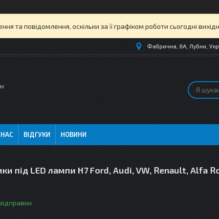
ня та повідомлення, оскільки за її графіком роботи сьогодні вихі
Фабрична, 6А, Лубни, Укр
ин
 НАС
ВІДГУКИ
НОВИНИ
ки під LED лампи H7 Ford, Audi, VW, Renault, Alfa 
 відправки