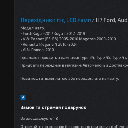
Перехідники під LED ламп
и H7
Ford, Aud
Моделі авто:
• Ford: Kuga >2017 Kuga II 2012-2019
• VW: Passat (B5, B6) 2005-2010 Magotan 2009-2010
• Renault: Megane 4 2016-2024
• Alfa Romeo: 2010
Ідеально підходить з лампами: Type 34, Type 45, Type 47,
Придбати п
ерехідник
в магазині Автомелочь з доставкою
Нова пошта післяплатою або передоплата на карту.
Замов та отримай подарунок
Ви заощаджуєте 1 ₴
Отримайте цю позицію безкоштовно при покупці «Перехідн