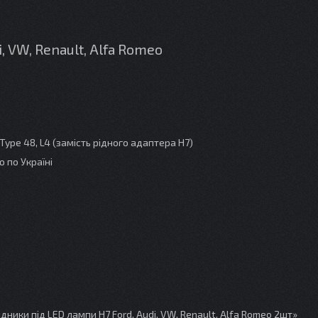
i, VW, Renault, Alfa Romeo
 Type 48, L4 (замість рідного адаптера H7)
 по Україні
ики під LED лампи H7 Ford, Audi, VW, Renault, Alfa Romeo 2шт»