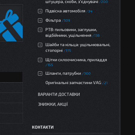
штуцера, скоби, з'єднувачі
200
Підвіска автомобіля
34
Фільтра
309
РТВ: пильовики, заглушки,
відбійники, ущільнення
136
Шайби та кільца: ущільнювальні,
стопорні
315
Щітки склоочисника, приладдя
155
Шланги, патрубки
300
Оригінальні запчастини VAG
21
ВАРІАНТИ ДОСТАВКИ
ЗНИЖКИ, АКЦІЇ
КОНТАКТИ