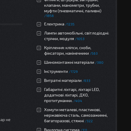
клапани, манометри, трубки,
муфти (пневматичні, паливні)
1856
Електрика
1235
Лампи автомобільні, світлодіодні:
стрічки, модуля
1053
Кріплення: кліпси, скоби,
фіксатори, накінечники
563
Шиномонтажні матеріали
380
Інструменти
1729
Витратні матеріали
633
Габаритні ліхтарі, ліхтарі LED,
додаткові ліхтарі, ДХО,
протитуманки.
404
Хомути металеві, пластикові,
нержавіюча сталь, самозажимні,
вар не
багаторазові, стяжні
322
Вихлопна система
311