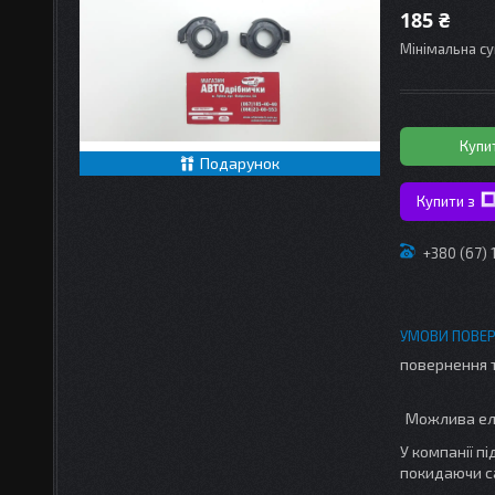
185 ₴
Мінімальна су
Купи
Подарунок
Купити з
+380 (67)
повернення 
У компанії п
покидаючи с