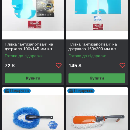
Плівка "антизапотівач" на
Плівка "антизапотівач" на
дзеркало 100х145 мм к-т
дзеркало 160х200 мм к-т
Готово до відправки
Готово до відправки
72
145
₴
₴
Купити
Купити
Подарунок
Подарунок