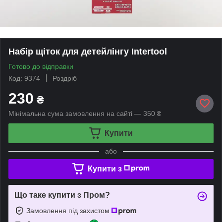
Набір щіток для детейлінгу Intertool
Готово до відправки
Код: 9374
Роздріб
230
₴
Мінімальна сума замовлення на сайті — 350 ₴
Купити
або
Купити з
Що таке купити з Пром?
Замовлення під захистом