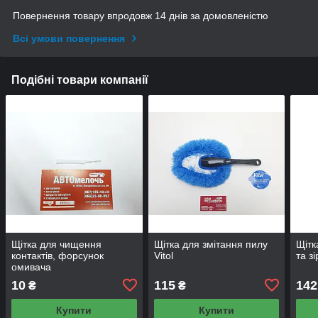
Повернення товару впродовж 14 днів за домовленістю
Всі умови повернення
Подібні товари компанії
Щітка для чищення
Щітка для змітання пилу
Щітк
контактів, форсунок
Vitol
та з
омивача
10
115
142
₴
₴
Купити
Купити