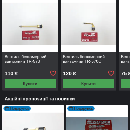
Вентиль безкамерний
Вентиль безкамерний
Вент
вантажний TR-573
вантажний TR-570С
вант
110
120
75
₴
₴
Купити
Купити
Акційні пропозиції та новинки
Подарунок
Подарунок