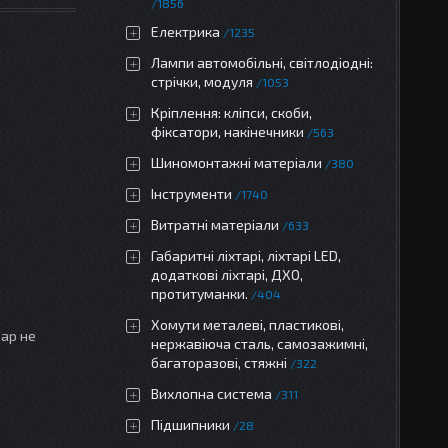
1856
Електрика
1235
Лампи автомобільні, світлодіодні:
стрічки, модуля
1053
Кріплення: кліпси, скоби,
фіксатори, накінечники
563
Шиномонтажні матеріали
380
Інструменти
1740
Витратні матеріали
633
Габаритні ліхтарі, ліхтарі LED,
додаткові ліхтарі, ДХО,
протитуманки.
404
Хомути металеві, пластикові,
вар не
нержавіюча сталь, самозажимні,
багаторазові, стяжні
322
Вихлопна система
311
Підшипники
28