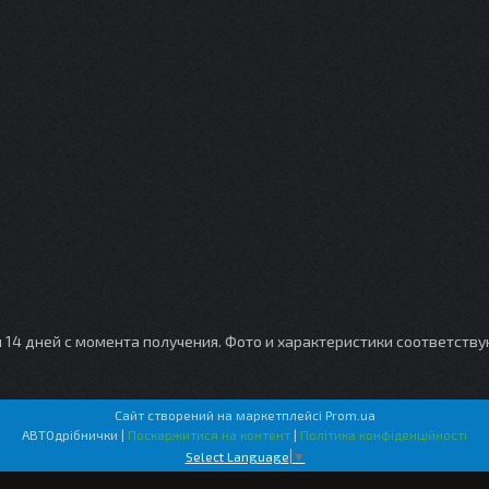
и 14 дней с момента получения. Фото и характеристики соответств
Сайт створений на маркетплейсі
Prom.ua
АВТОдрібнички |
Поскаржитися на контент
|
Політика конфіденційності
Select Language
▼