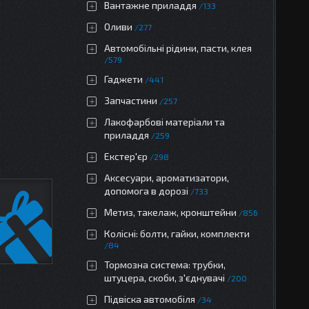
Вантажне приладдя
133
Оливи
277
Автомобільні рідини, пасти, клея
579
Гаджети
441
Запчастини
257
Лакофарбові матеріали та
приладдя
259
Екстер'єр
298
Аксесуари, ароматизатори,
допомога в дорозі
733
Метиз, такелаж, кронштейни
856
Колісні: болти, гайки, комплекти
84
Тормозна система: трубки,
штуцера, скоби, з'єднувачі
200
Підвіска автомобіля
34