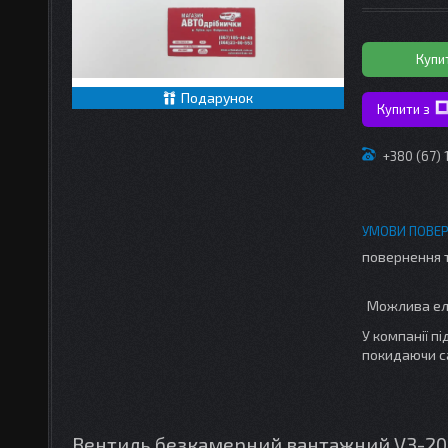
Купи
Подарунок
Купити з
+380 (67)
повернення 
У компанії п
покидаючи с
Вентиль безкамерний вантажний V3-20