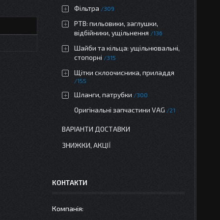
Фільтра
309
РТВ: пильовики, заглушки,
відбійники, ущільнення
136
Шайби та кільца: ущільнювальні,
стопорні
315
Щітки склоочисника, приладдя
155
Шланги, патрубки
300
Оригінальні запчастини VAG
21
ВАРІАНТИ ДОСТАВКИ
ЗНИЖКИ, АКЦІЇ
КОНТАКТИ