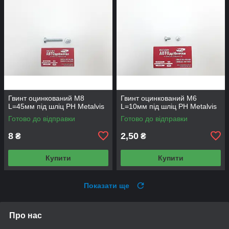
Гвинт оцинкований М8
Гвинт оцинкований М6
L=45мм під шліц PH Metalvis
L=10мм під шліц PH Metalvis
Готово до відправки
Готово до відправки
8
2,50
₴
₴
Купити
Купити
Показати ще
Про нас