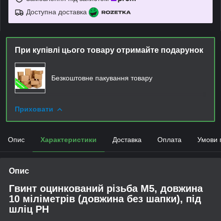
Доступна доставка
При купівлі цього товару отримайте подарунок
Безкоштовне пакування товару
Приховати
Опис
Характеристики
Доставка
Оплата
Умови 
Опис
Гвинт оцинкований різьба М5, довжина
10 міліметрів (довжина без шапки), під
шліц PH