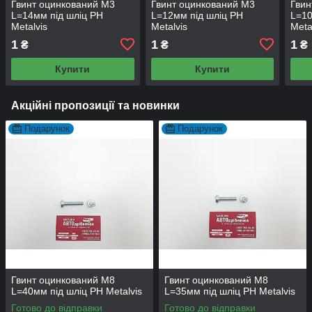
Гвинт оцинкований М3
Гвинт оцинкований М3
Гвин
L=14мм під шліц PH
L=12мм під шліц PH
L=10
Metalvis
Metalvis
Meta
1
1
1
₴
₴
₴
Купити
Купити
Акційні пропозиції та новинки
Подарунок
Подарунок
Гвинт оцинкований М8
Гвинт оцинкований М8
L=40мм під шліц PH Metalvis
L=35мм під шліц PH Metalvis
Готово до відправки
Готово до відправки