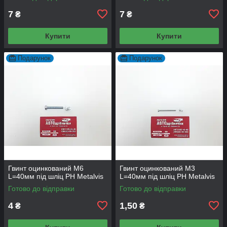
7
7
₴
₴
Купити
Купити
Подарунок
Подарунок
Гвинт оцинкований М6
Гвинт оцинкований М3
L=40мм під шліц PH Metalvis
L=40мм під шліц PH Metalvis
Готово до відправки
Готово до відправки
4
1,50
₴
₴