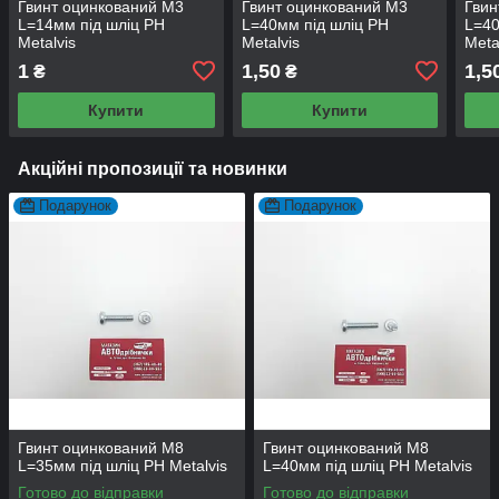
Гвинт оцинкований М3
Гвинт оцинкований М3
Гвин
L=14мм під шліц PH
L=40мм під шліц PH
L=40
Metalvis
Metalvis
Meta
1
1,50
1,5
₴
₴
Купити
Купити
Акційні пропозиції та новинки
Подарунок
Подарунок
Гвинт оцинкований М8
Гвинт оцинкований М8
L=35мм під шліц PH Metalvis
L=40мм під шліц PH Metalvis
Готово до відправки
Готово до відправки