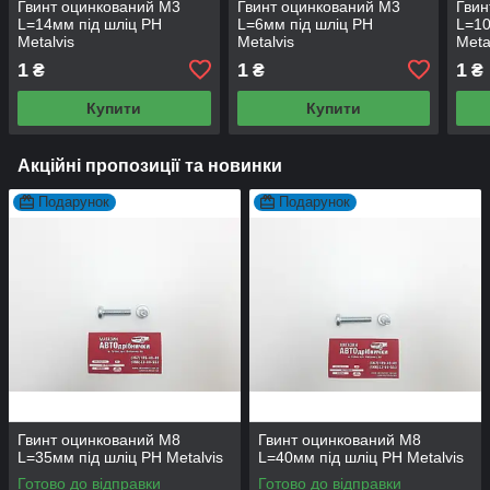
Гвинт оцинкований М3
Гвинт оцинкований М3
Гвин
L=14мм під шліц PH
L=6мм під шліц PH
L=10
Metalvis
Metalvis
Meta
1
1
1
₴
₴
₴
Купити
Купити
Акційні пропозиції та новинки
Подарунок
Подарунок
Гвинт оцинкований М8
Гвинт оцинкований М8
L=35мм під шліц PH Metalvis
L=40мм під шліц PH Metalvis
Готово до відправки
Готово до відправки