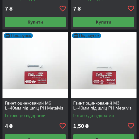
7
7
₴
₴
Купити
Купити
Подарунок
Подарунок
Гвинт оцинкований М6
Гвинт оцинкований М3
L=40мм під шліц PH Metalvis
L=40мм під шліц PH Metalvis
Готово до відправки
Готово до відправки
4
1,50
₴
₴