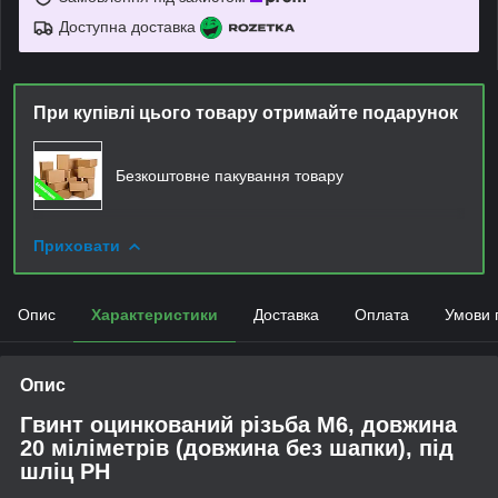
Доступна доставка
При купівлі цього товару отримайте подарунок
Безкоштовне пакування товару
Приховати
Опис
Характеристики
Доставка
Оплата
Умови 
Опис
Гвинт оцинкований різьба М6, довжина
20 міліметрів (довжина без шапки), під
шліц PH