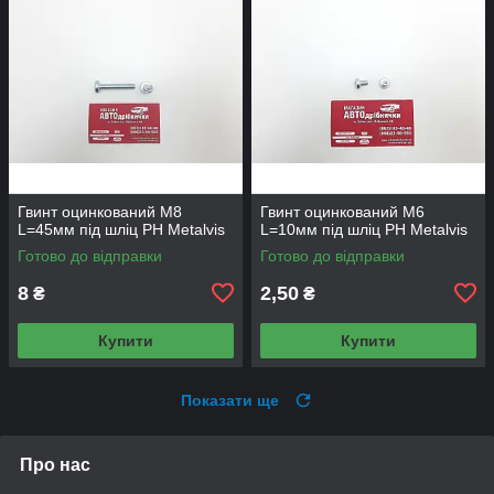
Гвинт оцинкований М8
Гвинт оцинкований М6
L=45мм під шліц PH Metalvis
L=10мм під шліц PH Metalvis
Готово до відправки
Готово до відправки
8
2,50
₴
₴
Купити
Купити
Показати ще
Про нас