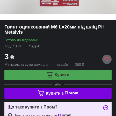
Гвинт оцинкований М6 L=20мм під шліц PH
Metalvis
Готово до відправки
Код: 4874
Роздріб
3
₴
Мінімальна сума замовлення на сайті — 350 ₴
Купити
або
Купити з
Що таке купити з Пром?
Замовлення під захистом