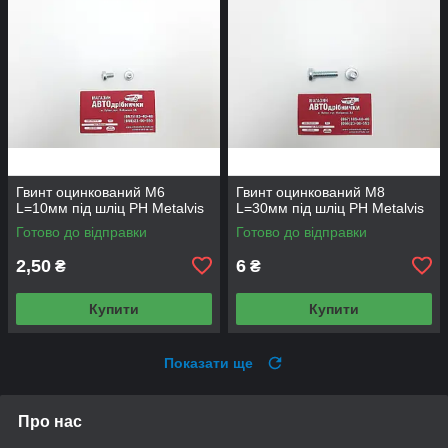
Гвинт оцинкований М6
Гвинт оцинкований М8
L=10мм під шліц PH Metalvis
L=30мм під шліц PH Metalvis
Готово до відправки
Готово до відправки
2,50
6
₴
₴
Купити
Купити
Показати ще
Про нас