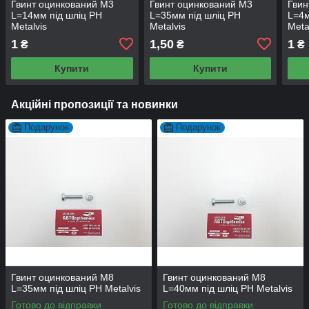
Гвинт оцинкований М3
Гвинт оцинкований М3
Гвин
L=14мм під шліц PH
L=35мм під шліц PH
L=4м
Metalvis
Metalvis
Meta
1
1,50
1
₴
₴
₴
Купити
Купити
Акційні пропозиції та новинки
Подарунок
Подарунок
Гвинт оцинкований М8
Гвинт оцинкований М8
L=35мм під шліц PH Metalvis
L=40мм під шліц PH Metalvis
Готово до відправки
Готово до відправки