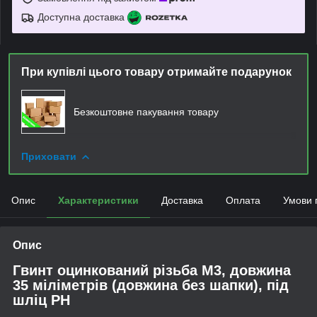
Доступна доставка
При купівлі цього товару отримайте подарунок
Безкоштовне пакування товару
Приховати
Опис
Характеристики
Доставка
Оплата
Умови 
Опис
Гвинт оцинкований різьба М3, довжина
35 міліметрів (довжина без шапки), під
шліц PH