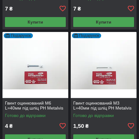
7
7
₴
₴
Купити
Купити
Подарунок
Подарунок
Гвинт оцинкований М6
Гвинт оцинкований М3
L=40мм під шліц PH Metalvis
L=40мм під шліц PH Metalvis
Готово до відправки
Готово до відправки
4
1,50
₴
₴