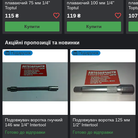
плаваючий 75 мм 1/4"
плаваючий 100 мм 1/4"
плав
Toptul
Toptul
Topt
115
119
107
₴
₴
Купити
Купити
Акційні пропозиції та новинки
Подарунок
Подарунок
Подовжувач воротка гнучкий
Подовжувач воротка 125 мм
146 мм 1/4" Intertool
1/2" Intertool
Готово до відправки
Готово до відправки