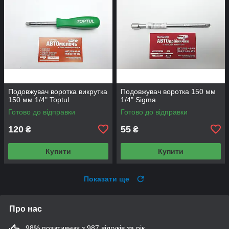
Подовжувач воротка викрутка
Подовжувач воротка 150 мм
150 мм 1/4" Toptul
1/4" Sigma
Готово до відправки
Готово до відправки
120
55
₴
₴
Купити
Купити
Показати ще
Про нас
98% позитивних з 987 відгуків за рік