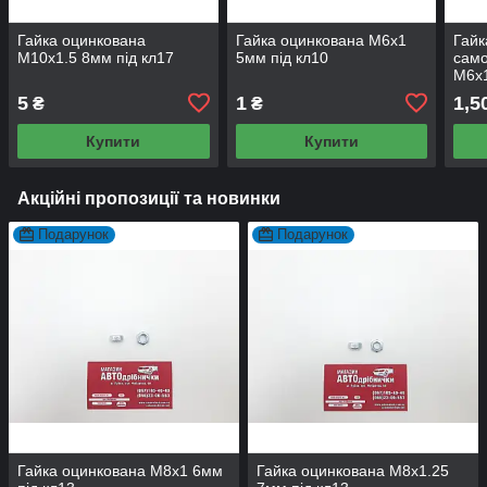
Гайка оцинкована
Гайка оцинкована М6х1
Гайк
М10х1.5 8мм під кл17
5мм під кл10
само
М6х1
5
1
1,5
₴
₴
Купити
Купити
Акційні пропозиції та новинки
Подарунок
Подарунок
Гайка оцинкована М8х1 6мм
Гайка оцинкована М8х1.25