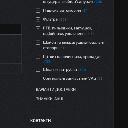
штуцера, скоби, з'єднувачі
200
Підвіска автомобіля
34
Фільтра
309
РТВ: пильовики, заглушки,
відбійники, ущільнення
136
Шайби та кільца: ущільнювальні,
стопорні
315
Щітки склоочисника, приладдя
155
Шланги, патрубки
300
Оригінальні запчастини VAG
21
ВАРІАНТИ ДОСТАВКИ
ЗНИЖКИ, АКЦІЇ
КОНТАКТИ