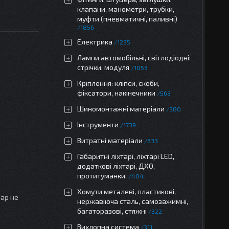
клапани, манометри, трубки,
муфти (пневматичні, паливні)
1856
Електрика
1235
Лампи автомобільні, світлодіодні:
стрічки, модуля
1053
Кріплення: кліпси, скоби,
фіксатори, накінечники
563
Шиномонтажні матеріали
380
Інструменти
1739
Витратні матеріали
633
Габаритні ліхтарі, ліхтарі LED,
додаткові ліхтарі, ДХО,
протитуманки.
404
Хомути металеві, пластикові,
вар не
нержавіюча сталь, самозажимні,
багаторазові, стяжні
322
Вихлопна система
311