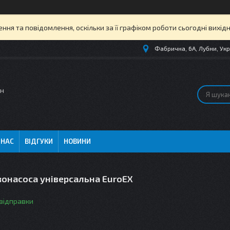
ня та повідомлення, оскільки за її графіком роботи сьогодні вихі
Фабрична, 6А, Лубни, Укр
ин
 НАС
ВІДГУКИ
НОВИНИ
зонасоса універсальна EuroEX
 відправки