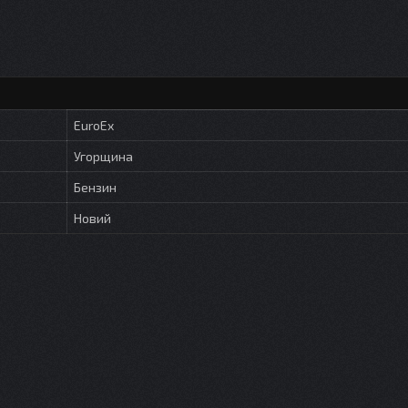
EuroEx
Угорщина
Бензин
Новий