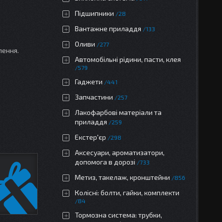
Підшипники
28
Вантажне приладдя
133
Оливи
277
лення.
Автомобільні рідини, пасти, клея
579
Гаджети
441
Запчастини
257
Лакофарбові матеріали та
приладдя
259
Екстер'єр
298
Аксесуари, ароматизатори,
допомога в дорозі
733
Метиз, такелаж, кронштейни
856
Колісні: болти, гайки, комплекти
84
Тормозна система: трубки,