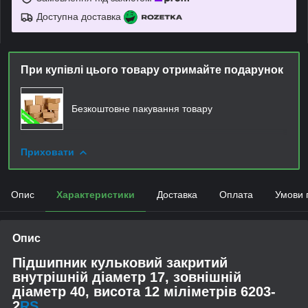
Доступна доставка
При купівлі цього товару отримайте подарунок
Безкоштовне пакування товару
Приховати
Опис
Характеристики
Доставка
Оплата
Умови 
Опис
Підшипник кульковий закритий
внутрішній діаметр 17, зовнішній
діаметр 40, висота 12 міліметрів 6203-
2
RS