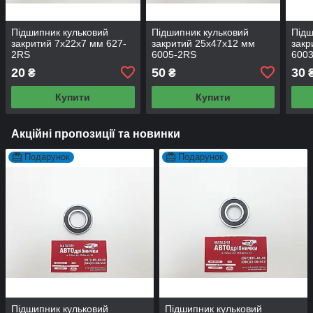
Підшипник кульковий
Підшипник кульковий
Підш
закритий 7х22х7 мм 627-
закритий 25х47х12 мм
закр
2RS
6005-2RS
600
20
50
30
₴
₴
Купити
Купити
Акційні пропозиції та новинки
Подарунок
Подарунок
Підшипник кульковий
Підшипник кульковий