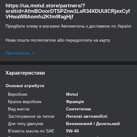
https://ua.motul.store/partners/?
srsltid=AfmBOoorDTSPZnw1LsR34XDUUICRjexCyf
VHwaW8Aomfu2Kfm9fagHjf
Придбати оливу в магазині Автомелочь з доставкою по Україні
Нова пошта післяплатою або передоплата на карту.
Приховати
Характеристики
Основні атрибути
Виробник
Motul
Країна виробник
Франція
Вид масла
Синтетичне
Застосування за типом
Легкові автомобілі
Для типу двигунів
Бензиновий / Дизельний
В'язкість масла по SAE
5W-40