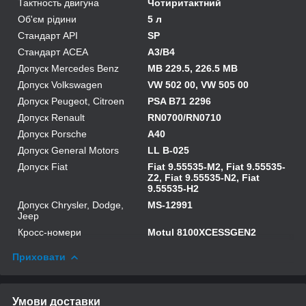
Тактность двигуна
Чотиритактний
Об'єм рідини
5 л
Стандарт API
SP
Стандарт ACEA
A3/B4
Допуск Mercedes Benz
MB 229.5, 226.5 MB
Допуск Volkswagen
VW 502 00, VW 505 00
Допуск Peugeot, Citroen
PSA B71 2296
Допуск Renault
RN0700/RN0710
Допуск Porsche
A40
Допуск General Motors
LL B-025
Допуск Fiat
Fiat 9.55535-M2, Fiat 9.55535-
Z2, Fiat 9.55535-N2, Fiat
9.55535-H2
Допуск Chrysler, Dodge,
MS-12991
Jeep
Кросс-номери
Motul 8100XCESSGEN2
Приховати
Умови доставки