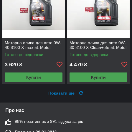
Моторна олива для авто 0W-
Моторна олива для авто 0W-
40 8100 X-max 5L Motul
30 8100 X-Сlean+efe 5L Motul
Готово до відправки
Готово до відправки
3 620
4 470
₴
₴
Купити
Купити
Показати ще
Про нас
98% позитивних з 991 відгука за рік
Працює з 30.01.2016