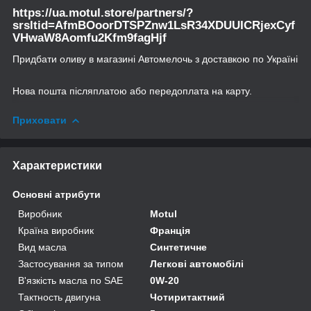
https://ua.motul.store/partners/?
srsltid=AfmBOoorDTSPZnw1LsR34XDUUICRjexCyf
VHwaW8Aomfu2Kfm9fagHjf
Придбати оливу в магазині Автомелочь з доставкою по Україні
Нова пошта післяплатою або передоплата на карту.
Приховати
Характеристики
Основні атрибути
Виробник
Motul
Країна виробник
Франція
Вид масла
Синтетичне
Застосування за типом
Легкові автомобілі
В'язкість масла по SAE
0W-20
Тактность двигуна
Чотиритактний