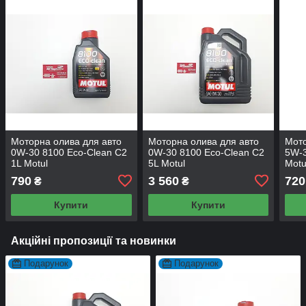
Моторна олива для авто
Моторна олива для авто
Мото
0W-30 8100 Eco-Сlean C2
0W-30 8100 Eco-Сlean C2
5W-3
1L Motul
5L Motul
Motu
790
3 560
720
₴
₴
Купити
Купити
Акційні пропозиції та новинки
Подарунок
Подарунок