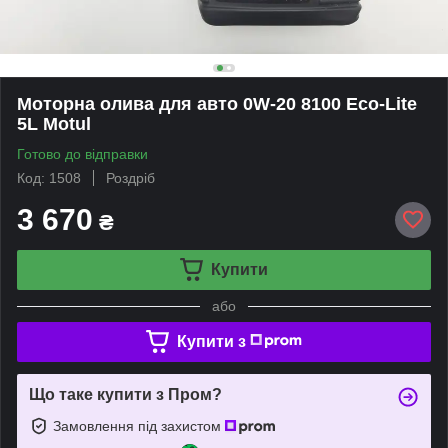
Моторна олива для авто 0W-20 8100 Eco-Lite
5L Motul
Готово до відправки
Код: 1508
Роздріб
3 670
₴
Купити
або
Купити з
Що таке купити з Пром?
Замовлення під захистом