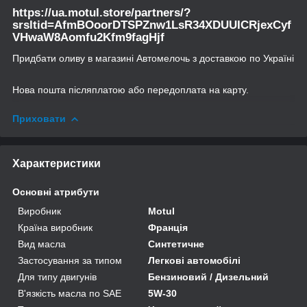
https://ua.motul.store/partners/?
srsltid=AfmBOoorDTSPZnw1LsR34XDUUICRjexCyf
VHwaW8Aomfu2Kfm9fagHjf
Придбати оливу в магазині Автомелочь з доставкою по Україні
Нова пошта післяплатою або передоплата на карту.
Приховати
Характеристики
Основні атрибути
Виробник
Motul
Країна виробник
Франція
Вид масла
Синтетичне
Застосування за типом
Легкові автомобілі
Для типу двигунів
Бензиновий / Дизельний
В'язкість масла по SAE
5W-30