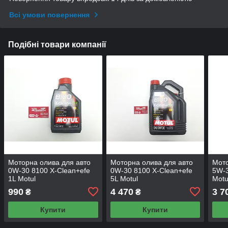
Всі умови повернення
Подібні товари компанії
Моторна олива для авто
Моторна олива для авто
Мото
0W-30 8100 X-Сlean+efe
0W-30 8100 X-Сlean+efe
5W-3
1L Motul
5L Motul
Motu
990
4 470
3 7
₴
₴
Купити
Купити