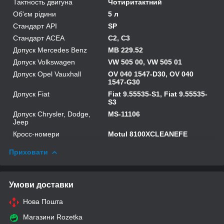
Тактность двигуна
Чотиритактний
Об'єм рідини
5 л
Стандарт API
SP
Стандарт ACEA
C2, C3
Допуск Mercedes Benz
MB 229.52
Допуск Volkswagen
VW 505 00, VW 505 01
Допуск Opel Vauxhall
OV 040 1547-D30, OV 040
1547-G30
Допуск Fiat
Fiat 9.55535-S1, Fiat 9.55535-
S3
Допуск Chrysler, Dodge,
MS-11106
Jeep
Кросс-номери
Motul 8100XCLEANEFE
Приховати
Умови доставки
Нова Пошта
Магазини Rozetka