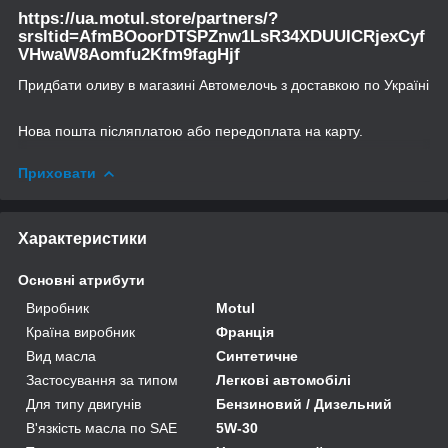
https://ua.motul.store/partners/?
srsltid=AfmBOoorDTSPZnw1LsR34XDUUICRjexCyf
VHwaW8Aomfu2Kfm9fagHjf
Придбати оливу в магазині Автомелочь з доставкою по Україні
Нова пошта післяплатою або передоплата на карту.
Приховати
Характеристики
Основні атрибути
Виробник
Motul
Країна виробник
Франція
Вид масла
Синтетичне
Застосування за типом
Легкові автомобілі
Для типу двигунів
Бензиновий / Дизельний
В'язкість масла по SAE
5W-30