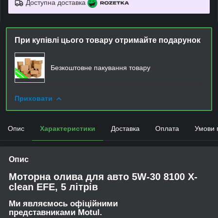
Доступна доставка
При купівлі цього товару отримайте подарунок
Безкоштовне пакування товару
Приховати
Опис
Характеристики
Доставка
Оплата
Умови 
Опис
Моторна олива для авто 5W-30 8100 X-
clean EFE, 5 літрів
Ми являємось офіційними
представниками Motul.