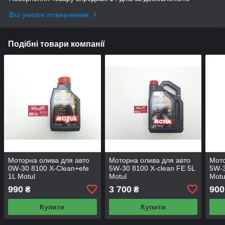
Всі умови повернення
Подібні товари компанії
Моторна олива для авто
Моторна олива для авто
Мото
0W-30 8100 X-Сlean+efe
5W-30 8100 X-clean FE 5L
5W-3
1L Motul
Motul
Motu
990
3 700
900
₴
₴
Купити
Купити