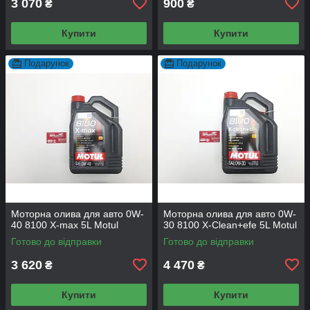
3 070
900
₴
₴
Купити
Купити
Подарунок
Подарунок
Моторна олива для авто 0W-
Моторна олива для авто 0W-
40 8100 X-max 5L Motul
30 8100 X-Сlean+efe 5L Motul
Готово до відправки
Готово до відправки
3 620
4 470
₴
₴
Купити
Купити