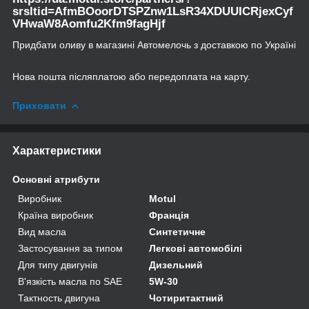
srsltid=AfmBOoorDTSPZnw1LsR34XDUUICRjexCyf
VHwaW8Aomfu2Kfm9fagHjf
Придбати оливу в магазині Автомелочь з доставкою по Україні
Нова пошта післяплатою або передоплата на карту.
Приховати
Характеристики
Основні атрибути
Виробник
Motul
Країна виробник
Франція
Вид масла
Синтетичне
Застосування за типом
Легкові автомобілі
Для типу двигунів
Дизельний
В'язкість масла по SAE
5W-30
Тактность двигуна
Чотиритактний