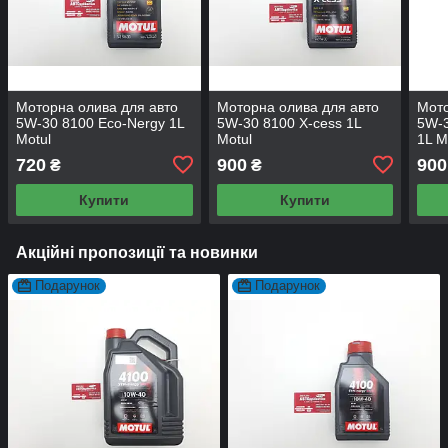
Моторна олива для авто
Моторна олива для авто
Мото
5W-30 8100 Eco-Nergy 1L
5W-30 8100 X-cess 1L
5W-3
Motul
Motul
1L M
720
900
900
₴
₴
Купити
Купити
Акційні пропозиції та новинки
Подарунок
Подарунок