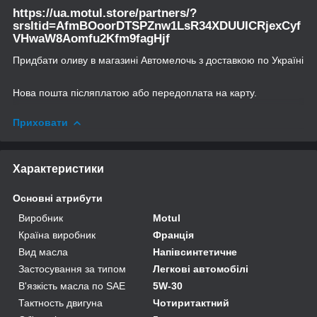
https://ua.motul.store/partners/?
srsltid=AfmBOoorDTSPZnw1LsR34XDUUICRjexCyf
VHwaW8Aomfu2Kfm9fagHjf
Придбати оливу в магазині Автомелочь з доставкою по Україні
Нова пошта післяплатою або передоплата на карту.
Приховати
Характеристики
Основні атрибути
Виробник
Motul
Країна виробник
Франція
Вид масла
Напівсинтетичне
Застосування за типом
Легкові автомобілі
В'язкість масла по SAE
5W-30
Тактность двигуна
Чотиритактний