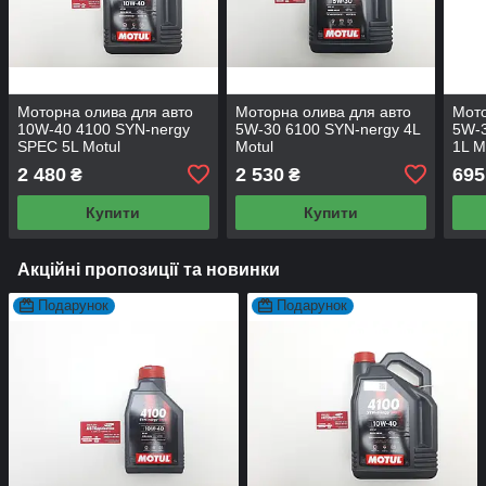
Моторна олива для авто
Моторна олива для авто
Мото
10W-40 4100 SYN-nergy
5W-30 6100 SYN-nergy 4L
5W-3
SPEC 5L Motul
Motul
1L M
2 480
2 530
695
₴
₴
Купити
Купити
Акційні пропозиції та новинки
Подарунок
Подарунок