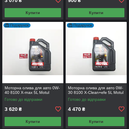
3 070
900
₴
₴
Купити
Купити
Подарунок
Подарунок
Моторна олива для авто 0W-
Моторна олива для авто 0W-
40 8100 X-max 5L Motul
30 8100 X-Сlean+efe 5L Motul
Готово до відправки
Готово до відправки
3 620
4 470
₴
₴
Купити
Купити