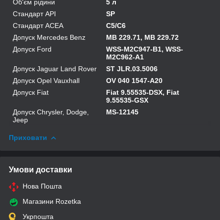
Об'єм рідини
5 л
Стандарт API
SP
Стандарт ACEA
C5/C6
Допуск Mercedes Benz
MB 229.71, MB 229.72
Допуск Ford
WSS-M2C947-B1, WSS-
M2C962-A1
Допуск Jaguar Land Rover
ST JLR.03.5006
Допуск Opel Vauxhall
OV 040 1547-A20
Допуск Fiat
Fiat 9.55535-DSX, Fiat
9.55535-GSX
Допуск Chrysler, Dodge,
MS-12145
Jeep
Приховати
Умови доставки
Нова Пошта
Магазини Rozetka
Укрпошта