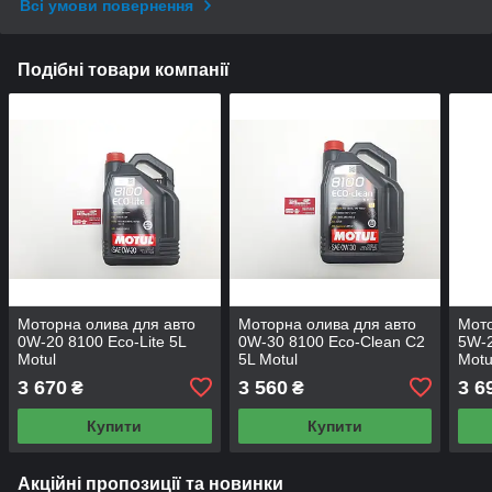
Всі умови повернення
Подібні товари компанії
Моторна олива для авто
Моторна олива для авто
Мото
0W-20 8100 Eco-Lite 5L
0W-30 8100 Eco-Сlean C2
5W-2
Motul
5L Motul
Motu
3 670
3 560
3 6
₴
₴
Купити
Купити
Акційні пропозиції та новинки