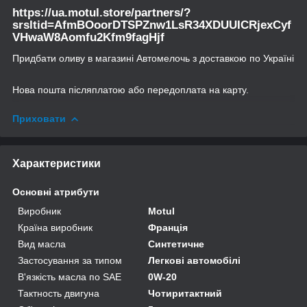
https://ua.motul.store/partners/?
srsltid=AfmBOoorDTSPZnw1LsR34XDUUICRjexCyf
VHwaW8Aomfu2Kfm9fagHjf
Придбати оливу в магазині Автомелочь з доставкою по Україні
Нова пошта післяплатою або передоплата на карту.
Приховати
Характеристики
Основні атрибути
Виробник
Motul
Країна виробник
Франція
Вид масла
Синтетичне
Застосування за типом
Легкові автомобілі
В'язкість масла по SAE
0W-20
Тактность двигуна
Чотиритактний