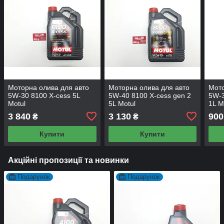
Моторна олива для авто
Моторна олива для авто
Мото
5W-30 8100 X-cess 5L
5W-40 8100 X-cess gen 2
5W-3
Motul
5L Motul
1L M
3 840
3 130
900
₴
₴
Купити
Купити
Акційні пропозиції та новинки
Подарунок
Подарунок