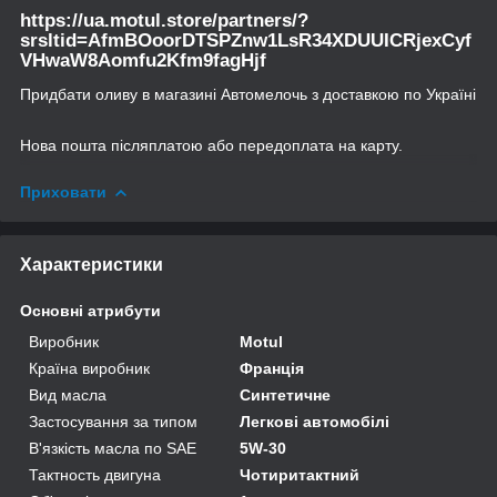
https://ua.motul.store/partners/?
srsltid=AfmBOoorDTSPZnw1LsR34XDUUICRjexCyf
VHwaW8Aomfu2Kfm9fagHjf
Придбати оливу в магазині Автомелочь з доставкою по Україні
Нова пошта післяплатою або передоплата на карту.
Приховати
Характеристики
Основні атрибути
Виробник
Motul
Країна виробник
Франція
Вид масла
Синтетичне
Застосування за типом
Легкові автомобілі
В'язкість масла по SAE
5W-30
Тактность двигуна
Чотиритактний